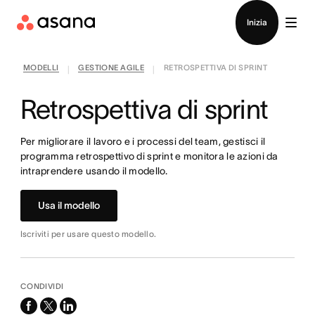
Contatta le vendite
Inizia
MODELLI
GESTIONE AGILE
RETROSPETTIVA DI SPRINT
|
|
Retrospettiva di sprint
Per migliorare il lavoro e i processi del team, gestisci il
programma retrospettivo di sprint e monitora le azioni da
intraprendere usando il modello.
Usa il modello
Iscriviti per usare questo modello.
CONDIVIDI
facebook
x-
linkedin