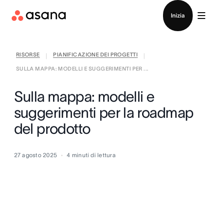
Contatta le vendite
Inizia
RISORSE
PIANIFICAZIONE DEI PROGETTI
|
|
SULLA MAPPA: MODELLI E SUGGERIMENTI PER ...
Sulla mappa: modelli e
suggerimenti per la roadmap
del prodotto
27 agosto 2025
4
minuti di lettura