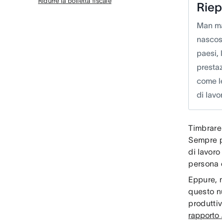
Ridurre la bolletta fiscale
Riep
Man ma
nascost
paesi, 
prestaz
come l
di lavo
Timbrare 
Sempre pi
di lavoro
persona 
Eppure, 
questo n
produttiv
rapporto