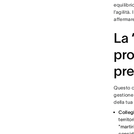
equilibri
l’agilità
affermare
La 
pro
pre
Questo co
gestione
della tua
Collegh
territo
"martir
consid