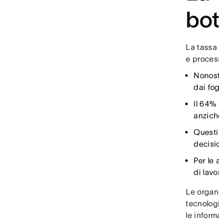
bot
La tassa 
e proces
Nonosta
dai fog
Il 64% 
anzich
Questi 
decisi
Per le 
di lav
Le organi
tecnologi
le inform