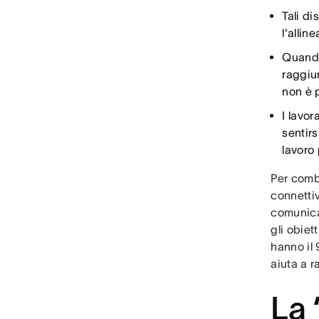
Tali d
l'allin
Quando
raggiu
non è p
I lavor
sentir
lavoro 
Per comb
connettiv
comunica
gli obiet
hanno il 
aiuta a r
La 