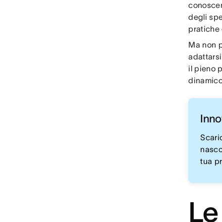
conoscen
degli spe
pratiche 
Ma non p
adattars
il pieno
dinamico,
Inno
Scaric
nasco
tua pr
Le