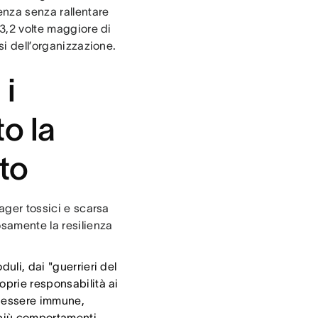
enza senza rallentare
 3,2 volte maggiore di
si dell’organizzazione.
 i
o la
to
nager tossici e scarsa
samente la resilienza
uli, dai "guerrieri del
roprie responsabilità ai
di essere immune,
 più comportamenti