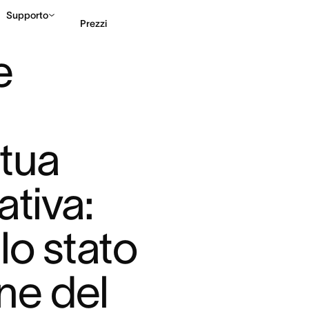
Supporto
Prezzi
NO IN BANCAROTTA LA ...
 
Contatta le vendite
G
tua 
tiva: 
o stato 
ne del 