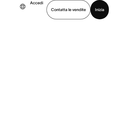
Accedi
Contatta le vendite
Inizia
uarda la demo
Scarica l’app