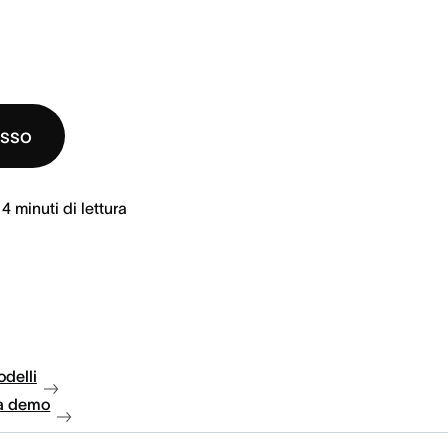
esso
4
minuti di lettura
delli
a demo