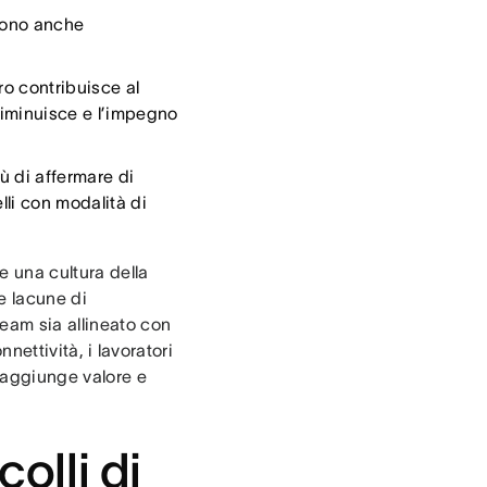
ucono anche
ro contribuisce al
diminuisce e l’impegno
iù di affermare di
lli con modalità di
 una cultura della
e lacune di
eam sia allineato con
nnettività, i lavoratori
o aggiunge valore e
colli di