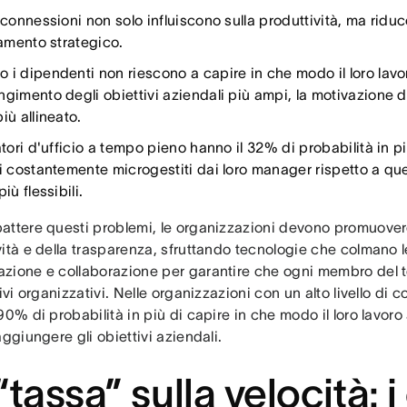
isconnessioni non solo influiscono sulla produttività, ma rid
eamento strategico.
 i dipendenti non riescono a capire in che modo il loro lavo
ngimento degli obiettivi aziendali più ampi, la motivazione 
iù allineato.
atori d'ufficio a tempo pieno hanno il 32% di probabilità in p
si costantemente microgestiti dai loro manager rispetto a que
più flessibili.
attere questi problemi, le organizzazioni devono promuovere
ità e della trasparenza, sfruttando tecnologie che colmano l
zione e collaborazione per garantire che ogni membro del t
tivi organizzativi. Nelle organizzazioni con un alto livello di co
90% di probabilità in più di capire in che modo il loro lavor
aggiungere gli obiettivi aziendali.
“tassa” sulla velocità: i 