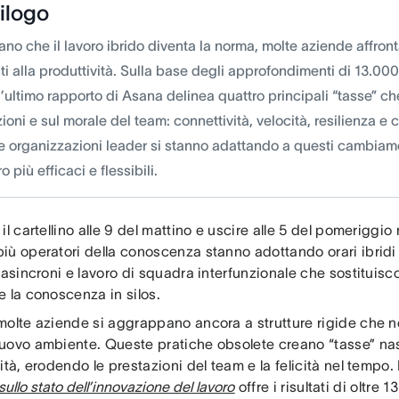
ilogo
no che il lavoro ibrido diventa la norma, molte aziende affron
i alla produttività. Sulla base degli approfondimenti di 13.000 
l’ultimo rapporto di Asana delinea quattro principali “tasse” ch
ioni e sul morale del team: connettività, velocità, resilienza e 
e organizzazioni leader si stanno adattando a questi cambiam
ro più efficaci e flessibili.
il cartellino alle 9 del mattino e uscire alle 5 del pomeriggio
ù operatori della conoscenza stanno adottando orari ibridi e 
 asincroni e lavoro di squadra interfunzionale che sostituisco
e la conoscenza in silos.
molte aziende si aggrappano ancora a strutture rigide che n
uovo ambiente. Queste pratiche obsolete creano “tasse” nas
ità, erodendo le prestazioni del team e la felicità nel tempo. 
sullo stato dell’innovazione del lavoro
offre i risultati di oltre 