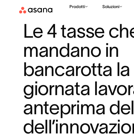
Prodotti
Soluzioni
RISORSE
GESTIONE DEL LAVORO
LE 4 TASSE CHE MANDA
|
|
Le 4 tasse che
mandano in 
bancarotta la 
giornata lavora
anteprima dell
dell’innovazio