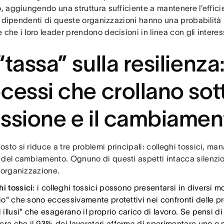
o, aggiungendo una struttura sufficiente a mantenere l’effici
. I dipendenti di queste organizzazioni hanno una probabilità
 che i loro leader prendono decisioni in linea con gli interes
“tassa” sulla resilienza:
cessi che crollano sott
ssione e il cambiamen
sto si riduce a tre problemi principali: colleghi tossici, ma
 del cambiamento. Ognuno di questi aspetti intacca silenzio
 organizzazione.
i tossici
: i colleghi
tossici possono presentarsi in diversi mod
rio" che sono eccessivamente protettivi nei confronti delle p
i illusi" che esagerano il proprio carico di lavoro. Se pensi 
era che il 93% dei lavoratori afferma di sperimentare uno o