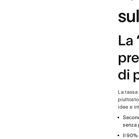
su
La 
pre
di 
La tassa
piuttost
idee e in
Secondo
senza p
Il 90%