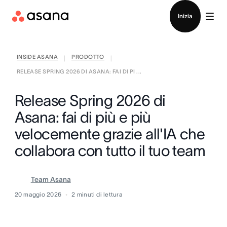
Contatta le vendite
Inizia
INSIDE ASANA
PRODOTTO
|
|
RELEASE SPRING 2026 DI ASANA: FAI DI PI ...
Release Spring 2026 di
Asana: fai di più e più
velocemente grazie all'IA che
collabora con tutto il tuo team
Team Asana
20 maggio 2026
2
minuti di lettura