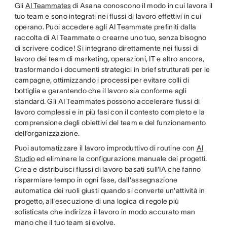
Gli
AI Teammates
di Asana conoscono il modo in cui lavora il
tuo team e sono integrati nei flussi di lavoro effettivi in cui
operano. Puoi accedere agli AI Teammate prefiniti dalla
raccolta di AI Teammate o crearne uno tuo, senza bisogno
di scrivere codice! Si integrano direttamente nei flussi di
lavoro dei team di marketing, operazioni, IT e altro ancora,
trasformando i documenti strategici in brief strutturati per le
campagne, ottimizzando i processi per evitare colli di
bottiglia e garantendo che il lavoro sia conforme agli
standard. Gli AI Teammates possono accelerare flussi di
lavoro complessi e in più fasi con il contesto completo e la
comprensione degli obiettivi del team e del funzionamento
dell’organizzazione.
Puoi automatizzare il lavoro improduttivo di routine con
AI
Studio
ed eliminare la configurazione manuale dei progetti.
Crea e distribuisci flussi di lavoro basati sull'IA che fanno
risparmiare tempo in ogni fase, dall'assegnazione
automatica dei ruoli giusti quando si converte un'attività in
progetto, all'esecuzione di una logica di regole più
sofisticata che indirizza il lavoro in modo accurato man
mano che il tuo team si evolve.