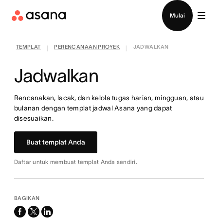
Hubungi penjualan
Mulai
TEMPLAT
PERENCANAAN PROYEK
JADWALKAN
|
|
Jadwalkan
Rencanakan, lacak, dan kelola tugas harian, mingguan, atau
bulanan dengan templat jadwal Asana yang dapat
disesuaikan.
Buat templat Anda
Daftar untuk membuat templat Anda sendiri.
BAGIKAN
facebook
x-
linkedin