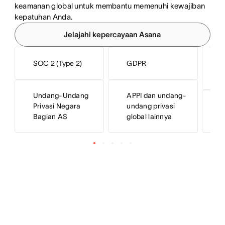
keamanan global untuk membantu memenuhi kewajiban 
kepatuhan Anda.
Jelajahi kepercayaan Asana
SOC 2 (Type 2)
GDPR
I
Undang-Undang
APPI dan undang-
Privasi Negara
undang privasi
I
Bagian AS
global lainnya