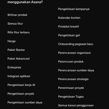
menggunakan Asana?
Pengelolaan kampanye
Ikhtisar produk
Kalender konten
Semua fitur
Produksi kreatif
Rilis fitur terbaru
Pengelolaan gol
Harga
Onboarding pegawai baru
Paket Starter
Perencanaan organisasi
Paket Advanced
Peluncuran produk
Enterprise
Perencanaan sumber daya
Integrasi aplikasi
Perencanaan strategis
Pengelolaan kerja AI
Penerimaan proyek
Pengelolaan proyek
Pengelolaan Tugas
Pengelolaan sumber daya
Semua kasus penggunaan