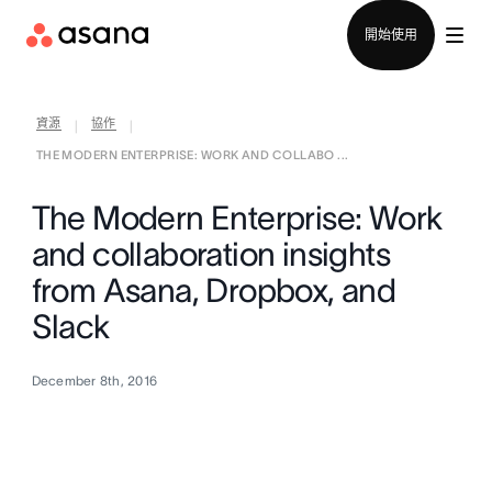
聯絡銷售部
開始使用
資源
協作
|
|
THE MODERN ENTERPRISE: WORK AND COLLABO ...
The Modern Enterprise: Work
and collaboration insights
from Asana, Dropbox, and
Slack
December 8th, 2016