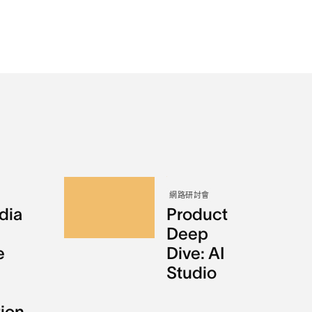
網路研討會
dia
Product
Deep
e
Dive: AI
Studio
tion