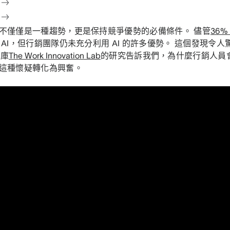
不僅僅是一種趨勢，更是保持競爭優勢的必備條件。 儘管
36
 AI，但行銷團隊仍未充分利用 AI 的許多優勢。 這個發現令
智庫
The Work Innovation Lab
的研究告訴我們，為什麼行銷人員
這種懷疑轉化為興奮。