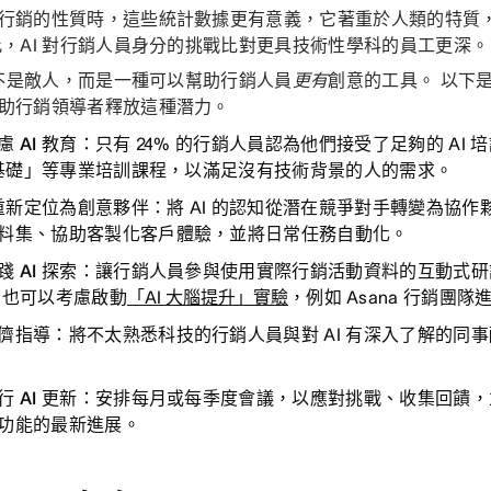
行銷的性質時，這些統計數據更有意義，它著重於人類的特質
此，AI 對行銷人員身分的挑戰比對更具技術性學科的員工更深
 並不是敵人，而是一種可以幫助行銷人員
更有
創意的工具。 以下
助行銷領導者釋放這種潛力。
 AI 教育：
只有 24% 的行銷人員認為他們接受了足夠的 AI 
I 基礎」等專業培訓課程，以滿足沒有技術背景的人的需求。
I 重新定位為創意夥伴：
將 AI 的認知從潛在競爭對手轉變為協作夥
料集、協助客製化客戶體驗，並將日常任務自動化。
 AI 探索：
讓行銷人員參與使用實際行銷活動資料的互動式研討
您也可以考慮啟動
「AI 大腦提升」實驗
，例如 Asana 行銷團
儕指導：
將不太熟悉科技的行銷人員與對 AI 有深入了解的同
 AI 更新：
安排每月或每季度會議，以應對挑戰、收集回饋，並
功能的最新進展。