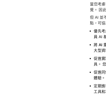
當您考慮
覺。 因
但 AI
點，可協
優先考慮
員 A
將 A
大型資
促進實踐
具。 
促進同
體驗。
定期進行
工具和