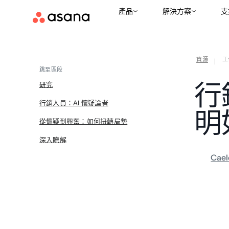
產品
解決方案
支
資源
工
|
跳至區段
行
研究
行銷人員：AI 懷疑論者
明
從懷疑到興奮：如何扭轉局勢
深入瞭解
Cael