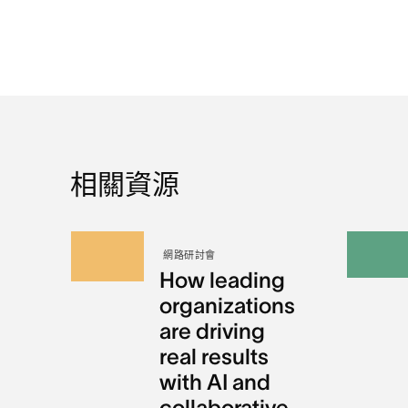
相關資源
網路研討會
How leading
organizations
are driving
real results
with AI and
collaborative