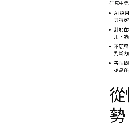
研究中發
AI 採
其特定
對
於在
用，這
不願讓 
判斷力
害怕被
擔憂在
從
勢