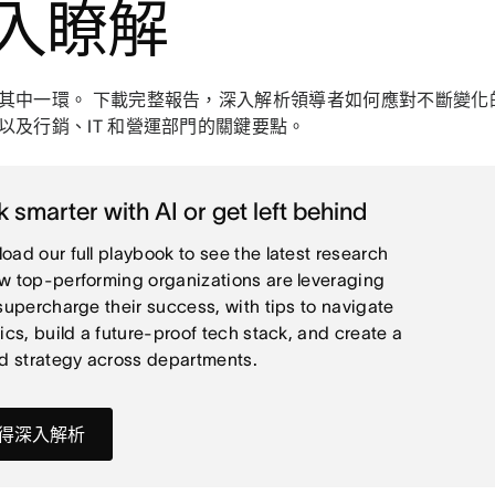
入瞭解
其中一環。 下載完整報告，深入解析領導者如何應對不斷變化的 
以及行銷、IT 和營運部門的關鍵要點。
 smarter with AI or get left behind
oad our full playbook to see the latest research
w top-performing organizations are leveraging
 supercharge their success, with tips to navigate
hics, build a future-proof tech stack, and create a
ed strategy across departments.
得深入解析