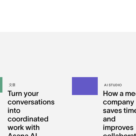
文章
AI STUDIO
Turn your
How a me
conversations
company
into
saves tim
coordinated
and
work with
improves
Asana AI
collabora