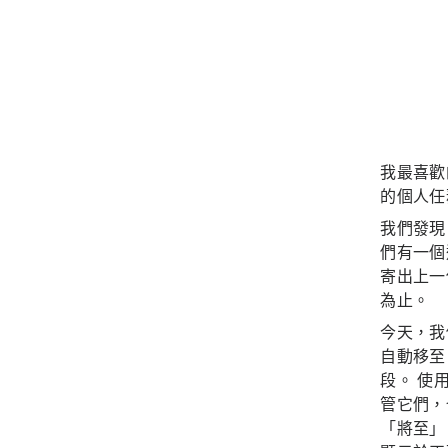
我最喜歡
的個人任
我們發現
們有一個
寄出上一
為止。
今天，我
自動移至
段。 使
管它們，
「將至」