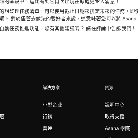
確的區段中，這比看到它再次出現在原處更令人滿意！
的想整理任務清單，可以使用截止日期來排定未來的任務，即
期。 對於儘管去做法的愛好者來說，這意味著您可以
將 Asa
自動任務推進功能，您有其他建議嗎？ 請在評論中告訴我們！
解決方案
資源
小型企业
說明中心
曆
行銷
取得支援
營運
Asana 學院