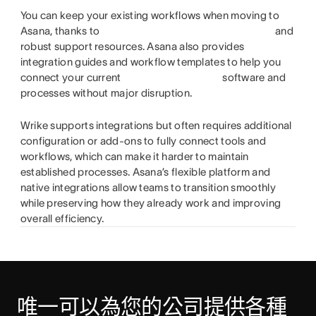
You can keep your existing workflows when moving to
Asana, thanks to
and
robust support resources. Asana also provides
integration guides and workflow templates to help you
connect your current
software and
processes without major disruption.
Wrike supports integrations but often requires additional
configuration or add-ons to fully connect tools and
workflows, which can make it harder to maintain
established processes. Asana’s flexible platform and
native integrations allow teams to transition smoothly
while preserving how they already work and improving
overall efficiency.
唯一可以為您的公司提供各種