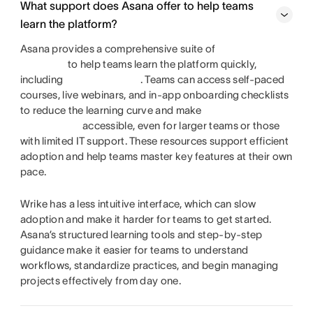
What support does Asana offer to help teams
learn the platform?
Asana provides a comprehensive suite of
to help teams learn the platform quickly,
including
. Teams can access self-paced
courses, live webinars, and in-app onboarding checklists
to reduce the learning curve and make
accessible, even for larger teams or those
with limited IT support. These resources support efficient
adoption and help teams master key features at their own
pace.
Wrike has a less intuitive interface, which can slow
adoption and make it harder for teams to get started.
Asana’s structured learning tools and step-by-step
guidance make it easier for teams to understand
workflows, standardize practices, and begin managing
projects effectively from day one.