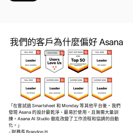
a
e
,
,
已
此
包
功
含
能
我們的客戶為什麼偏好 Asana
此
不
功
存
能
在
「在嘗試過 Smartsheet 和 Monday 等其他平台後，我們
發現 Asana 的設計最乾淨、最易於使用，且無需大量訓
練。Asana AI Studio 徹底改變了工作流程和協調的自動
化。」
- 財務長 Brandon H.