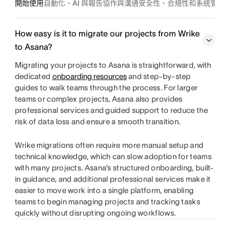
開始使用
自動化、AI 與報告
協作與溝通
安全性、合規性和系統管理
How easy is it to migrate our projects from Wrike
to Asana?
Migrating your projects to Asana is straightforward, with
dedicated
onboarding resources
and step-by-step
guides to walk teams through the process. For larger
teams or complex projects, Asana also provides
professional services and guided support to reduce the
risk of data loss and ensure a smooth transition.
Wrike migrations often require more manual setup and
technical knowledge, which can slow adoption for teams
with many projects. Asana’s structured onboarding, built-
in guidance, and additional professional services make it
easier to move work into a single platform, enabling
teams to begin managing projects and tracking tasks
quickly without disrupting ongoing workflows.