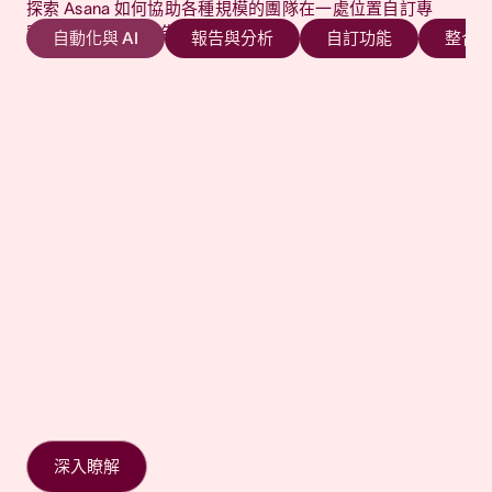
探索 Asana 如何協助各種規模的團隊在一處位置自訂專
案、連結工具並報告進度。
自動化與 AI
報告與分析
自訂功能
整合
您整個團隊都能真正使用的
AI
Asana AI 隊友從一開始就能瞭解您的目標、專
Asana 從即時專案資料建立報告儀表板，無需手
Asana 可讓各種規模的團隊將無限制的自訂欄位
Asana 可與 400 多個應用程式連結，包括
Asana 提供可自訂的到職流程和預先設定的專案
案和相依性——monday.com 的單一看板模式無
動更新或匯出試算表。
(例如優先順序、階段或管道) 新增至任何專案，
Slack、Google Workspace、Salesforce 和
範本，讓使用者能夠快速開始，並依循針對其團
法提供如此深入的資訊。
以便追蹤和可視化任務組織。
Tableau，因此團隊可以將交接自動化，並將工
藉助 Asana，團隊可以即時監控專案狀態、發現
隊需求量身打造的清晰步驟。
作集中在一處。
Asana AI 隊友會建立整個團隊共用的記憶庫，
風險並深入瞭解阻礙，從而確保跨多個專案和部
在 Asana 中，團隊可以即時對任務進行顏色編
引導資源 (包括 Asana 學院、逐步教學、應用程
而 monday.com 的智慧助理在每個工作階段之
門的一致性。
碼、篩選和排序，使每個專案的專案管理清晰且
團隊將 Asana 連結至行銷、分析和 IT 工具，從
式內指引和線上訓練) 可協助各種規模的團隊放
間會重新設定，因此您的團隊每次都要從頭開
可據以行動。
而減少手動更新並保持工作同步。
monday.com 強調可視化儀表板自訂，而
心採用新的工作流程，從而最大限度地減少對長
始。
Asana 則提供跨專案彙總和即時專案集深入解
monday.com 專注於看板自訂定和彈性欄位，而
monday.com 支援 200 多項整合，而 Asana 支
期訓練或外部顧問的需求。
每一個 AI 動作都會顯示在您的活動紀錄中，就
析，以便大規模追蹤專案進度。
Asana 則提供個人化的可重複使用自訂欄位和範
援 400 多項整合。
Trello 提供的到職引導有限，且結構化資源極
像隊友一樣。monday.com 將代理程式的動作歸
本，從而使專案間的工作流程保持一致。
少，而 Asana 則提供引導式、使用者友善的到
因於人，從而造成當責方面的盲點。
職體驗，可縮短培訓時間並加快採用速度。
深入瞭解