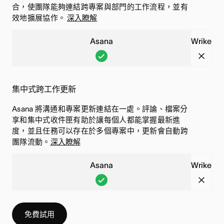
,
,
合，使團隊能夠連結跨專案與部門的工作流程，並有
已
此
效地擴展協作。
深入瞭解
包
功
Asana
Wrike
含
能
A
W
此
不
s
r
功
存
a
i
能
在
集中式跨工作更新
n
k
Asana 將溝通和專案更新連結在一處。評論、檔案分
a
e
享和集中式收件匣有助於讓每個人都能掌握最新進
,
,
度，並且任務可以存在於多個專案中，更新會自動跨
已
此
團隊流動。
深入瞭解
包
功
Asana
Wrike
含
能
A
W
此
不
s
r
功
存
a
i
能
在
免費試用
n
k