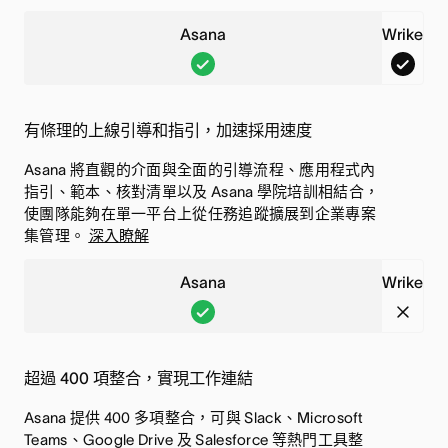
包
包
Asana
Wrike
含
含
A
W
此
此
s
r
功
功
a
i
能
能
有條理的上線引導和指引，加速採用速度
n
k
Asana 將直觀的介面與全面的引導流程、應用程式內
a
e
指引、範本、核對清單以及 Asana 學院培訓相結合，
,
,
使團隊能夠在單一平台上從任務追蹤擴展到企業專案
已
已
集管理。
深入瞭解
包
包
Asana
Wrike
含
含
A
W
此
此
s
r
功
功
a
i
能
能
超過 400 項整合，實現工作連結
n
k
Asana 提供 400 多項整合，可與 Slack、Microsoft
a
e
Teams、Google Drive 及 Salesforce 等熱門工具整