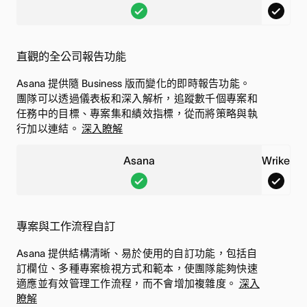
A
W
s
r
a
i
直觀的全公司報告功能
n
k
Asana 提供隨 Business 版而變化的即時報告功能。
a
e
團隊可以透過儀表板和深入解析，追蹤數千個專案和
,
,
任務中的目標、專案集和績效指標，從而將策略與執
已
已
行加以連結。
深入瞭解
包
包
Asana
Wrike
含
含
A
W
此
此
s
r
功
功
a
i
能
能
專案與工作流程自訂
n
k
Asana 提供結構清晰、易於使用的自訂功能，包括自
a
e
訂欄位、多種專案檢視方式和範本，使團隊能夠快速
,
,
適應並有效管理工作流程，而不會增加複雜度。
深入
已
已
瞭解