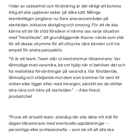
I tider av osäkerhet och förändring är det viktigt att komma
ihåg att alla upplever saker på olika sätt. Många
teamkollegor jonglerar nu flera ansvarsområden på
startsidan, inklusive skolgång och omsorg. För att de ska
känna att de får stöd försöker vi närma oss varje situation
med ”Heartitude”, ett grundläggande Asana-värde som står
för att skapa utrymme för att uttrycka våra känslor och ha
empati för andra perspektiv.
”Vi är ett team. Team står ut med stormar tillsammans. Var
tålmodiga med varandra, be om hjälp när ni behöver det och
ha realistiska förväntningar på varandra. Var förstående,
tålmodig och stödjande mot dem som kommer för sent till
möten eller ligger efter med inkorgen, särskilt om de stöttar
sina nära och kära på startsidan.” – Alex Hood,
produktchef
”Prova ett virtuellt team-standup där alla delar ett mål för
dagen tillsammans med eventuella uppdateringar –
personliga eller professionella – som de vill att alla ska