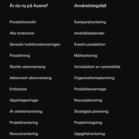
Är du ny på Asana?
Användningsfall
Produktöversikt
Kampanjhantering
Alla funktioner
Innehållskalender
Senaste funktionslanseringen
Kreativ produktion
Prissättning
Målhantering
Starter-abonnemang
Introduktion av nyanställda
Advanced-abonnemang
Organisationsplanering
Enterprise
Produktlanseringar
Appintegreringar
Resursplanering
AI-arbetshantering
Strategisk planering
Projekthantering
Projektintagning
Resurshantering
Uppgiftshantering