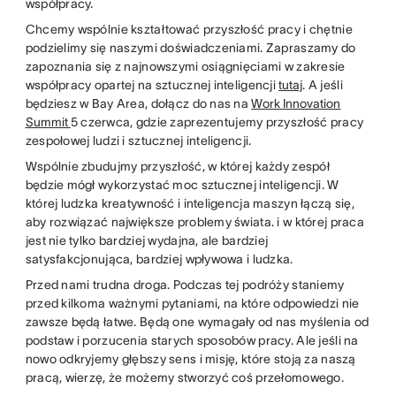
współpracy.
Chcemy wspólnie kształtować przyszłość pracy i chętnie
podzielimy się naszymi doświadczeniami. Zapraszamy do
zapoznania się z najnowszymi osiągnięciami w zakresie
współpracy opartej na sztucznej inteligencji
tutaj
. A jeśli
będziesz w Bay Area, dołącz do nas na
Work Innovation
Summit
5 czerwca, gdzie zaprezentujemy przyszłość pracy
zespołowej ludzi i sztucznej inteligencji.
Wspólnie zbudujmy przyszłość, w której każdy zespół
będzie mógł wykorzystać moc sztucznej inteligencji. W
której ludzka kreatywność i inteligencja maszyn łączą się,
aby rozwiązać największe problemy świata. i w której praca
jest nie tylko bardziej wydajna, ale bardziej
satysfakcjonująca, bardziej wpływowa i ludzka.
Przed nami trudna droga. Podczas tej podróży staniemy
przed kilkoma ważnymi pytaniami, na które odpowiedzi nie
zawsze będą łatwe. Będą one wymagały od nas myślenia od
podstaw i porzucenia starych sposobów pracy. Ale jeśli na
nowo odkryjemy głębszy sens i misję, które stoją za naszą
pracą, wierzę, że możemy stworzyć coś przełomowego.