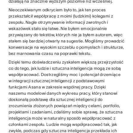
działają na znacznie wyższym poziomie niż wcześniej.
Nieoczekiwanym odkryciem było to, jak ten proces
przekształcił współpracę z moimi (ludzkimi) kolegami z
zespołu. Nagle otrzymywanie informacji zwrotnych i
wskazówek stało się łatwe. Nie byłem emocjonalnie
przywiązany do tekstów, których nie ja byłem autorem, więc
stałem się bardziej otwarty na sugestie. Mogliśmy prowadzić
konwersacje na wysokim szczeblu o pomysłach i strukturze,
bez marnowania czasu na poprawki tekstu.
Dzięki temu doświadczeniu zyskałem większą przejrzystość
co do tego, jak ludzie i sztuczna inteligencja mogą ze sobą
współpracować. Dostrzegliśmy moc i potencjał drzemiące
w integracji sztucznej inteligencji z podstawowymi
funkcjami Asana w zakresie wspólnej pracy. Dzięki
naszemu modelowi danych wykresu pracy, który stanowi
doskonałą podstawę dla sztucznej inteligencji do
zrozumienia złożonych powiązań między celami, portfolio,
projektami i zadaniami, zdaliśmy sobie sprawę, że sztuczna
inteligencja może w naturalny sposób współpracować z
członkami zespołu. Ludzie mogą współpracować tak, jak
zwykle, podczas gdy sztuczna inteligencja przekłada ich