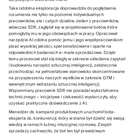
Taka oddolna eksploracja doprowadziła do pogłębienia
rozumienia nie tylko na poziomie indywidualnych
pracowników, ale i całych działów. Jeden z pracowników,
wówczas SDR, zagłębił się w projektowanie botów, które
pomogłyby mu w jego obowiązkach w pracy. Opracował
narzędzie AI zdolne pomóc jemu i jego współpracownikom
pisać wysokiej jakości, spersonalizowane i oparte na
odpowiednich badaniach e-maile sprzedażowe. Dzięki
temu procesowi stał się biegły w zakresie układania zapytań
i budowaniu narzędzi sztucznej inteligencji, ostatecznie
przechodząc na pełnoetatowe stanowisko skoncentrowane
na przyspieszeniu naszych wysiłków w zakresie GTM i
wewnętrznym wdrażaniu sztucznej inteligencji.
Wspomniany pracownik SDR nie posiadał wykształcenia
technicznego – inicjatywa i ciekawość wystarczyły, aby
uzyskać praktyczne doświadczenie z AI.
Menedżer ds. kampanii produktowych uruchomił bota-
eksperta ds. konkurencji, który w stanie był dzielić się swoją
wiedzą w ramach luźnej, intuicyjnej rozmowy. Zespół
sprzedaży zachwyciło, że bot ten był prawdziwym