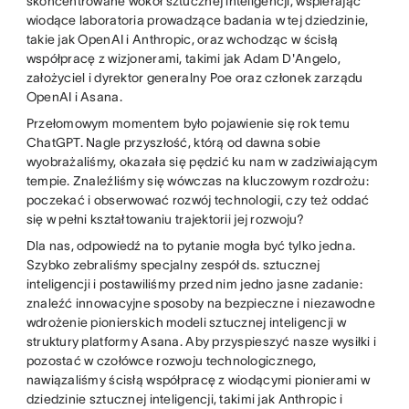
skoncentrowane wokół sztucznej inteligencji, wspierając
wiodące laboratoria prowadzące badania w tej dziedzinie,
takie jak OpenAI i Anthropic, oraz wchodząc w ścisłą
współpracę z wizjonerami, takimi jak Adam D'Angelo,
założyciel i dyrektor generalny Poe oraz członek zarządu
OpenAI i Asana.
Przełomowym momentem było pojawienie się rok temu
ChatGPT. Nagle przyszłość, którą od dawna sobie
wyobrażaliśmy, okazała się pędzić ku nam w zadziwiającym
tempie. Znaleźliśmy się wówczas na kluczowym rozdrożu:
poczekać i obserwować rozwój technologii, czy też oddać
się w pełni kształtowaniu trajektorii jej rozwoju?
Dla nas, odpowiedź na to pytanie mogła być tylko jedna.
Szybko zebraliśmy specjalny zespół ds. sztucznej
inteligencji i postawiliśmy przed nim jedno jasne zadanie:
znaleźć innowacyjne sposoby na bezpieczne i niezawodne
wdrożenie pionierskich modeli sztucznej inteligencji w
struktury platformy Asana. Aby przyspieszyć nasze wysiłki i
pozostać w czołówce rozwoju technologicznego,
nawiązaliśmy ścisłą współpracę z wiodącymi pionierami w
dziedzinie sztucznej inteligencji, takimi jak Anthropic i