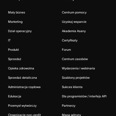
Mały biznes
Centrum pomocy
Marketing
Uzyskaj wsparcie
Dział operacyjny
Akademia Asany
IT
Certyfikaty
Produkt
Forum
Sprzedaż
Centrum zasobów
Opieka zdrowotna
Wydarzenia i webinaria
Sprzedaż detaliczna
Szablony projektów
Administracja rządowa
Sukces klienta
Edukacja
Dla programistów / interfejs API
Przemysł wytwórczy
Partnerzy
Organizacje non-profit
Mapa witryny