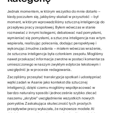
Jednak momentem, w którym wszystko do mnie dotarło –
kiedy poczułem się, jakbyśmy skakali w przyszłość – był
moment, w którym wprowadziliśmy sztuczną inteligencję do
przepływu pracy zespołowej. Byłem wówczas w stanie
rozmawiać z innymi kolegami, debatować nad pomysłami,
wymieniać się pomysłami, a sztuczna inteligencja nas w tym
wspierała, realizując polecenia, dodając perspektywę i
wykonując żmudne zadania – miałem wówczas wrażenie,
że sztuczna inteligencja była członkiem zespołu. Mogliśmy
nawet przekazać informacje zwrotne w postaci komentarza
umieszczonego w naszym zwykłym edytorze tekstowym i
uwzględnić je w procesie redagowania.
Zaczęliśmy przesyłać transkrypcje spotkań i udostępniać
wątki zadań w Asanie jako kontekst dla sztucznej
inteligencji, dzięki czemu mogliśmy współpracować w
bardzo naturalny sposób i jednocześnie szybko zlecać
naszemu „skrybie” uwzględnienie wszystkich nowych
pomysłów. Zaskakująca skuteczność tych prostych
przepływów pracy wykazała, że najnowsze modele AI