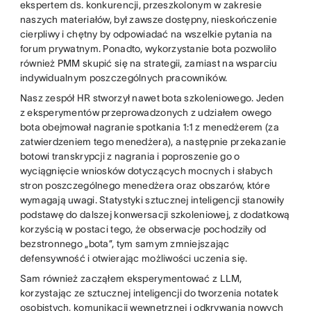
ekspertem ds. konkurencji, przeszkolonym w zakresie
naszych materiałów, był zawsze dostępny, nieskończenie
cierpliwy i chętny by odpowiadać na wszelkie pytania na
forum prywatnym. Ponadto, wykorzystanie bota pozwoliło
również PMM skupić się na strategii, zamiast na wsparciu
indywidualnym poszczególnych pracowników.
Nasz zespół HR stworzył nawet bota szkoleniowego. Jeden
z eksperymentów przeprowadzonych z udziałem owego
bota obejmował nagranie spotkania 1:1 z menedżerem (za
zatwierdzeniem tego menedżera), a następnie przekazanie
botowi transkrypcji z nagrania i poproszenie go o
wyciągnięcie wniosków dotyczących mocnych i słabych
stron poszczególnego menedżera oraz obszarów, które
wymagają uwagi. Statystyki sztucznej inteligencji stanowiły
podstawę do dalszej konwersacji szkoleniowej, z dodatkową
korzyścią w postaci tego, że obserwacje pochodziły od
bezstronnego „bota”, tym samym zmniejszając
defensywność i otwierając możliwości uczenia się.
Sam również zacząłem eksperymentować z LLM,
korzystając ze sztucznej inteligencji do tworzenia notatek
osobistych, komunikacji wewnętrznej i odkrywania nowych