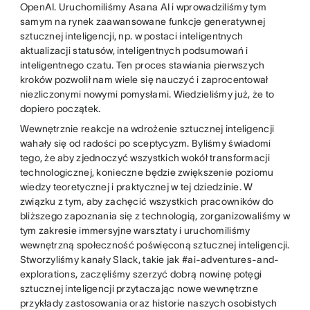
OpenAI. Uruchomiliśmy Asana AI i wprowadziliśmy tym
samym na rynek zaawansowane funkcje generatywnej
sztucznej inteligencji, np. w postaci inteligentnych
aktualizacji statusów, inteligentnych podsumowań i
inteligentnego czatu. Ten proces stawiania pierwszych
kroków pozwolił nam wiele się nauczyć i zaprocentował
niezliczonymi nowymi pomysłami. Wiedzieliśmy już, że to
dopiero początek.
Wewnętrznie reakcje na wdrożenie sztucznej inteligencji
wahały się od radości po sceptycyzm. Byliśmy świadomi
tego, że aby zjednoczyć wszystkich wokół transformacji
technologicznej, konieczne będzie zwiększenie poziomu
wiedzy teoretycznej i praktycznej w tej dziedzinie. W
związku z tym, aby zachęcić wszystkich pracowników do
bliższego zapoznania się z technologią, zorganizowaliśmy w
tym zakresie immersyjne warsztaty i uruchomiliśmy
wewnętrzną społeczność poświęconą sztucznej inteligencji.
Stworzyliśmy kanały Slack, takie jak #ai-adventures-and-
explorations, zaczęliśmy szerzyć dobrą nowinę potęgi
sztucznej inteligencji przytaczając nowe wewnętrzne
przykłady zastosowania oraz historie naszych osobistych