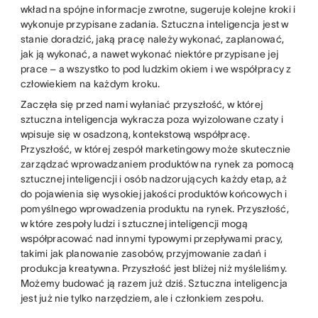
wkład na spójne informacje zwrotne, sugeruje kolejne kroki i
wykonuje przypisane zadania. Sztuczna inteligencja jest w
stanie doradzić, jaką pracę należy wykonać, zaplanować,
jak ją wykonać, a nawet wykonać niektóre przypisane jej
prace – a wszystko to pod ludzkim okiem i we współpracy z
człowiekiem na każdym kroku.
Zaczęła się przed nami wyłaniać przyszłość, w której
sztuczna inteligencja wykracza poza wyizolowane czaty i
wpisuje się w osadzoną, kontekstową współpracę.
Przyszłość, w której zespół marketingowy może skutecznie
zarządzać wprowadzaniem produktów na rynek za pomocą
sztucznej inteligencji i osób nadzorujących każdy etap, aż
do pojawienia się wysokiej jakości produktów końcowych i
pomyślnego wprowadzenia produktu na rynek. Przyszłość,
w które zespoły ludzi i sztucznej inteligencji mogą
współpracować nad innymi typowymi przepływami pracy,
takimi jak planowanie zasobów, przyjmowanie zadań i
produkcja kreatywna. Przyszłość jest bliżej niż myśleliśmy.
Możemy budować ją razem już dziś. Sztuczna inteligencja
jest już nie tylko narzędziem, ale i członkiem zespołu.