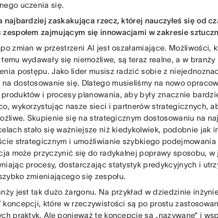
nego uczenia się.
a najbardziej zaskakująca rzecz, której nauczyłeś się od c
 zespołem zajmującym się innowacjami w zakresie sztuczne
po zmian w przestrzeni AI jest oszałamiające. Możliwości, kt
 temu wydawały się niemożliwe, są teraz realne, a w branży
enia postępu. Jako lider musisz radzić sobie z niejednozna
na dostosowanie się. Dlatego musieliśmy na nowo opraco
produktów i procesy planowania, aby były znacznie bardzi
co, wykorzystując nasze sieci i partnerów strategicznych, ab
możliwe. Skupienie się na strategicznym dostosowaniu na n
celach stało się ważniejsze niż kiedykolwiek, podobnie jak
ście strategicznym i umożliwianie szybkiego podejmowania 
ncja może przyczynić się do radykalnej poprawy sposobu, w
niając procesy, dostarczając statystyk predykcyjnych i utr
zybko zmieniającego się zespołu.
anży jest tak dużo żargonu. Na przykład w dziedzinie inżynie
 koncepcji, które w rzeczywistości są po prostu zastosowan
ych praktyk. Ale ponieważ te koncepcje są „nazywane” i ws