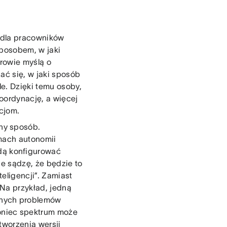
ę dla pracowników
sposobem, w jaki
rowie myślą o
ać się, w jaki sposób
e. Dzięki temu osoby,
oordynację, a więcej
cjom.
ny sposób.
omach autonomii
ędą konfigurować
ie sądzę, że będzie to
teligencji”. Zamiast
 Na przykład, jedną
dnych problemów
koniec spektrum może
tworzenia wersji