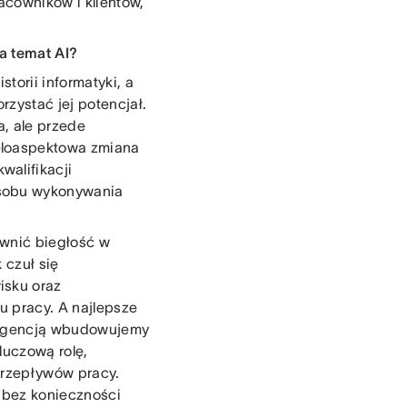
cowników i klientów,
na temat AI?
torii informatyki, a
zystać jej potencjał.
a, ale przede
eloaspektowa zmiana
walifikacji
osobu wykonywania
ewnić biegłość w
 czuł się
isku oraz
u pracy. A najlepsze
eligencją wbudowujemy
luczową rolę,
przepływów pracy.
i bez konieczności