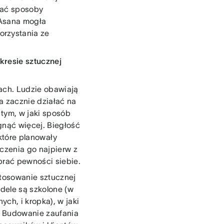
dać sposoby
 Asana mogła
orzystania ze
kresie sztucznej
rach. Ludzie obawiają
ja zacznie działać na
tym, w jaki sposób
gnąć więcej. Biegłość
które planowały
czenia go najpierw z
abrać pewności siebie.
stosowanie sztucznej
odele są szkolone (w
ch, i kropka), w jaki
e. Budowanie zaufania