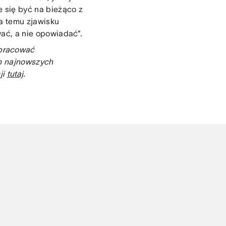
e się być na bieżąco z
ia temu zjawisku
ać, a nie opowiadać”.
 pracować
ch najnowszych
ji
tutaj
.