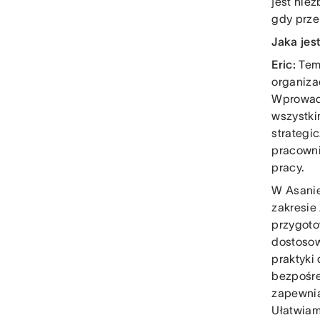
jest nie
gdy prze
Jaka jes
Eric:
Temp
organiza
Wprowadz
wszystki
strategi
pracowni
pracy.
W Asanie
zakresie
przygoto
dostosow
praktyki
bezpośre
zapewnia
Ułatwiam