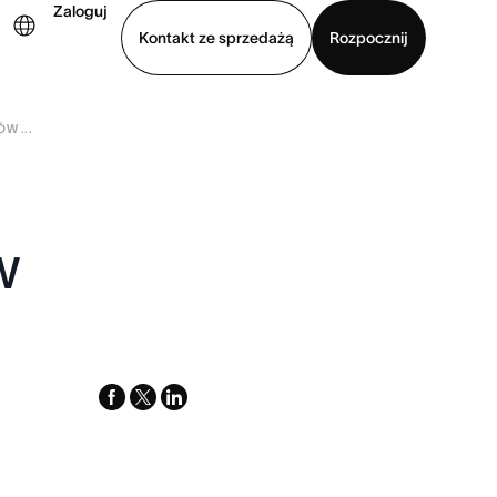
Zaloguj
Kontakt ze sprzedażą
Rozpocznij
W ...
Wyświetl prezentację
Pobierz aplikację
w
facebook
x-
linkedin
twitter