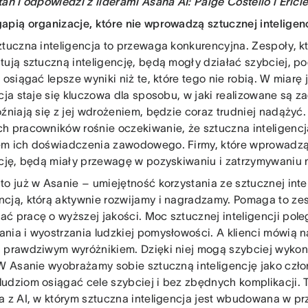
tań i odpowiedzi z liderami Asana AI: Paige Costello i Eric
apią organizacje, które nie wprowadzą sztucznej inteligen
tuczna inteligencja to przewaga konkurencyjna. Zespoły, k
tują sztuczną inteligencję, będą mogły działać szybciej, 
 osiągać lepsze wyniki niż te, które tego nie robią. W miarę
ncja staje się kluczowa dla sposobu, w jaki realizowane są z
óźniają się z jej wdrożeniem, będzie coraz trudniej nadążyć
h pracowników rośnie oczekiwanie, że sztuczna inteligenc
m ich doświadczenia zawodowego. Firmy, które wprowadzą
ncję, będą miały przewagę w pozyskiwaniu i zatrzymywaniu n
o już w Asanie – umiejętność korzystania ze sztucznej intel
cją, którą aktywnie rozwijamy i nagradzamy. Pomaga to ze
ć pracę o wyższej jakości. Moc sztucznej inteligencji poleg
nia i wyostrzania ludzkiej pomysłowości. A klienci mówią n
 prawdziwym wyróżnikiem. Dzięki niej mogą szybciej wyko
 W Asanie wyobrażamy sobie sztuczną inteligencję jako czło
udziom osiągać cele szybciej i bez zbędnych komplikacji.
a z AI, w którym sztuczna inteligencja jest wbudowana w p