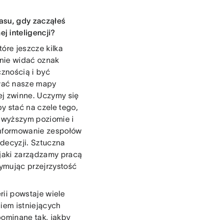
zasu, gdy zacząłeś
j inteligencji?
óre jeszcze kilka
 nie widać oznak
cznością i być
wać nasze mapy
ej zwinne. Uczymy się
y stać na czele tego,
ajwyższym poziomie i
 informowanie zespołów
decyzji. Sztuczna
 jaki zarządzamy pracą
zymując przejrzystość
rii powstaje wiele
iem istniejących
pominane tak, jakby