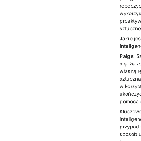
roboczyc
wykorzys
proaktyw
sztucznej
Jakie je
inteligen
Paige:
Sz
się, że 
własną r
sztuczna
w korzys
ukończyć
pomocą s
Kluczowe
intelige
przypadk
sposób u