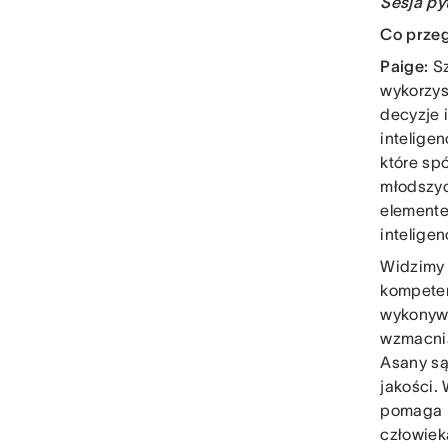
Sesja py
Co przeg
Paige:
Sz
wykorzys
decyzje i
intelige
które sp
młodszyc
elemente
intelige
Widzimy t
kompeten
wykonywa
wzmacnia
Asany są
jakości.
pomaga l
człowiek