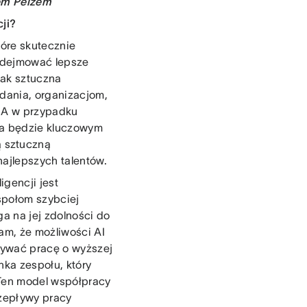
iem Pelzem
cji?
tóre skutecznie
podejmować lepsze
 jak sztuczna
adania, organizacjom,
. A w przypadku
ja będzie kluczowym
 sztuczną
ajlepszych talentów.
igencji jest
społom szybciej
a na jej zdolności do
am, że możliwości AI
nywać pracę o wyższej
nka zespołu, który
 Ten model współpracy
rzepływy pracy