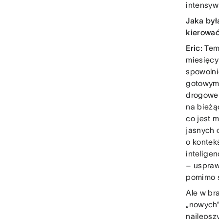
intensyw
Jaka był
kierować
Eric:
Tem
miesięcy
spowolni
gotowym 
drogowe 
na bieżą
co jest 
jasnych 
o kontek
intelige
– uspraw
pomimo s
Ale w br
„nowych”
najlepsz