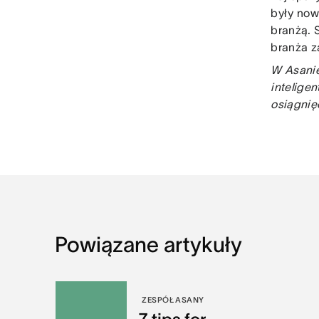
były now
branżą. 
branża z
W Asanie
intelige
osiągnię
Powiązane artykuły
ZESPÓŁ ASANY