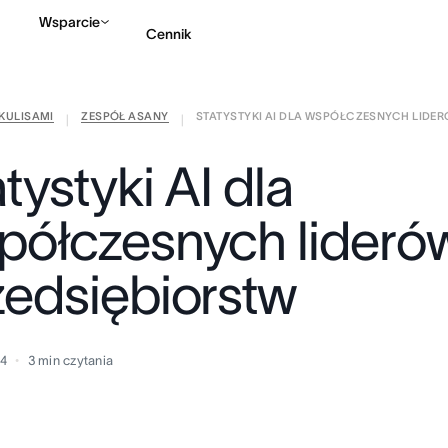
Wsparcie
Cennik
KULISAMI
ZESPÓŁ ASANY
STATYSTYKI AI DLA WSPÓŁCZESNYCH LIDERÓ
Kontakt ze sprzedażą
|
|
tystyki AI dla
półczesnych lideró
zedsiębiorstw
24
3
min czytania