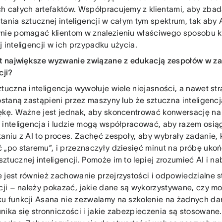
h całych artefaktów. Współpracujemy z klientami, aby zba
tania sztucznej inteligencji w całym tym spektrum, tak aby
nie pomagać klientom w znalezieniu właściwego sposobu k
 inteligencji w ich przypadku użycia.
st największe wyzwanie związane z edukacją zespołów w za
cji?
tuczna inteligencja wywołuje wiele niejasności, a nawet st
zostaną zastąpieni przez maszyny lub że sztuczna inteligenc
ękę. Ważne jest jednak, aby skoncentrować konwersację na 
 inteligencja i ludzie mogą współpracować, aby razem osią
taniu z AI to proces. Zachęć zespoły, aby wybrały zadanie, 
 „po staremu”, i przeznaczyły dziesięć minut na próbę ukoń
ztucznej inteligencji. Pomoże im to lepiej zrozumieć AI i n
 jest również zachowanie przejrzystości i odpowiedzialne 
ncji – należy pokazać, jakie dane są wykorzystywane, czy m
u funkcji Asana nie zezwalamy na szkolenie na żadnych dany
nika się stronniczości i jakie zabezpieczenia są stosowan