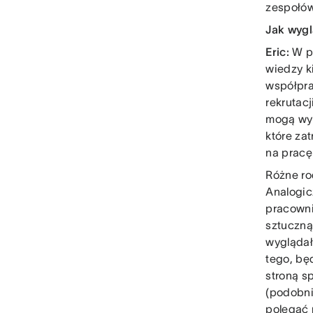
zespołów
Jak wygl
Eric:
W pr
wiedzy k
współpra
rekrutac
mogą wyk
które za
na pracę
Różne ro
Analogic
pracowni
sztuczną
wyglądało
tego, bę
stroną s
(podobni
polegać 