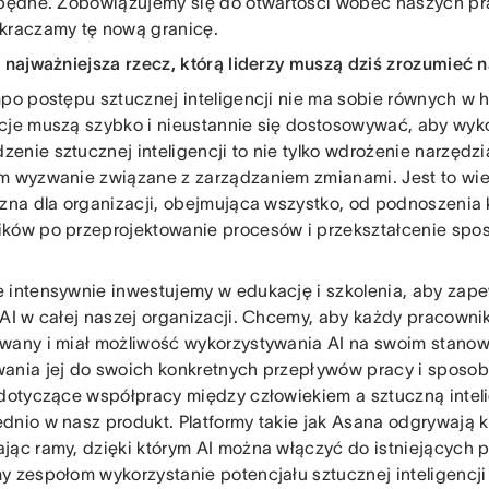
zbędne. Zobowiązujemy się do otwartości wobec naszych pra
kraczamy tę nową granicę.
t najważniejsza rzecz, którą liderzy muszą dziś zrozumieć 
o postępu sztucznej inteligencji nie ma sobie równych w his
cje muszą szybko i nieustannie się dostosowywać, aby wykor
enie sztucznej inteligencji to nie tylko wdrożenie narzędzi
m wyzwanie związane z zarządzaniem zmianami. Jest to wi
czna dla organizacji, obejmująca wszystko, od podnoszenia k
ków po przeprojektowanie procesów i przekształcenie sp
 intensywnie inwestujemy w edukację i szkolenia, aby zap
 AI w całej naszej organizacji. Chcemy, aby każdy pracownik
wany i miał możliwość wykorzystywania AI na swoim stanow
ania jej do swoich konkretnych przepływów pracy i sposob
 dotyczące współpracy między człowiekiem a sztuczną int
dnio w nasz produkt. Platformy takie jak Asana odgrywają k
jąc ramy, dzięki którym AI można włączyć do istniejących 
y zespołom wykorzystanie potencjału sztucznej inteligencj