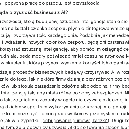
 i popycha pracę do przodu, jest przyszłością.
ąda przyszłość businessu z AI?
zyszłości, którą budujemy, sztuczna inteligencja stanie si
imś na kształt członka zespołu, płynnie zintegrowanym ze 
cują i tworzą wartość każdego dnia. Podobnie jak menedże
ji i wdrażaniu nowych członków zespołu, będą oni zastanawi
orzystać sztuczną inteligencję, aby pomóc im osiągnąć cel
trudniają, będą mogły poświęcać mniej czasu na rutynową k
 w skupieniu, która przynosi wymierne korzyści ich organiza
dzaje procesów biznesowych będą wykorzystywać AI w róż
znie do tego, jak niektóre firmy działają przy różnych pozi
ków lub stosują
zarządzanie odgórne albo oddolne
, firmy b
 inteligencję tak, aby miała różne poziomy zabezpieczeń. N
 tak, że „niektóre zespoły w ogóle nie używają sztucznej in
dą działać w spektrum wykorzystania sztucznej inteligencji.
pektrum może być pomoc pracownikom w przemyśleniu tru
e jak w przypadku
„debugowania gumowej kaczki”
). Drugi 
na tym, że pracownicy używają AI do sortowania zleceń lub 