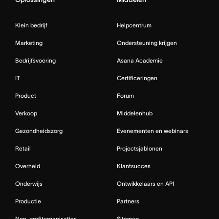
Klein bedrijf
Helpcentrum
Marketing
Ondersteuning krijgen
Bedrijfsvoering
Asana Academie
IT
Certificeringen
Product
Forum
Verkoop
Middelenhub
Gezondheidszorg
Evenementen en webinars
Retail
Projectsjablonen
Overheid
Klantsucces
Onderwijs
Ontwikkelaars en API
Productie
Partners
Non-profitorganisaties
Sitemap