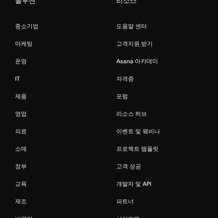
솔루션
리소스
중소기업
도움말 센터
마케팅
고객지원 받기
운영
Asana 아카데미
IT
자격증
제품
포럼
영업
리소스 허브
의료
이벤트 및 웨비나
소매
프로젝트 템플릿
정부
고객 성공
교육
개발자 및 API
제조
파트너