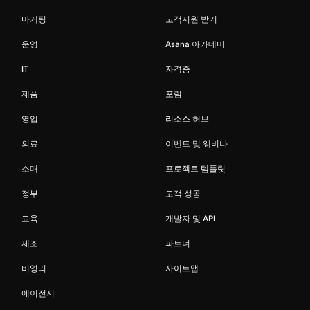
마케팅
고객지원 받기
운영
Asana 아카데미
IT
자격증
제품
포럼
영업
리소스 허브
의료
이벤트 및 웨비나
소매
프로젝트 템플릿
정부
고객 성공
교육
개발자 및 API
제조
파트너
비영리
사이트맵
에이전시