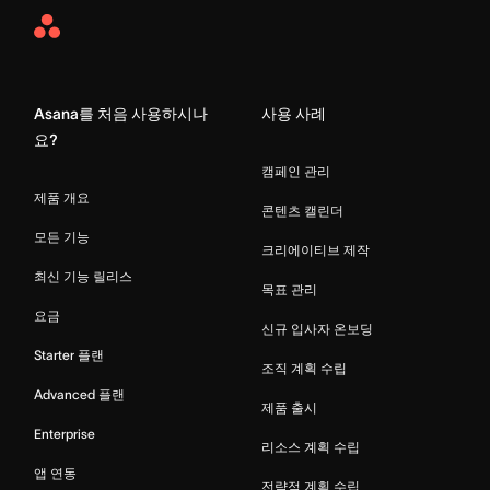
Asana
Home
Asana를 처음 사용하시나
사용 사례
요?
캠페인 관리
제품 개요
콘텐츠 캘린더
모든 기능
크리에이티브 제작
최신 기능 릴리스
목표 관리
요금
신규 입사자 온보딩
Starter 플랜
조직 계획 수립
Advanced 플랜
제품 출시
Enterprise
리소스 계획 수립
앱 연동
전략적 계획 수립