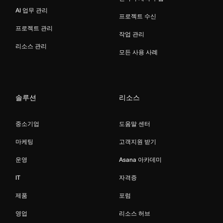
AI 업무 관리
프로젝트 수신
프로젝트 관리
작업 관리
리소스 관리
모든 사용 사례
솔루션
리소스
중소기업
도움말 센터
마케팅
고객지원 받기
운영
Asana 아카데미
IT
자격증
제품
포럼
영업
리소스 허브