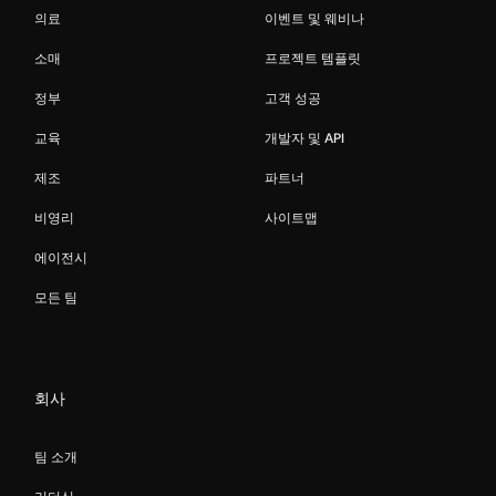
의료
이벤트 및 웨비나
소매
프로젝트 템플릿
정부
고객 성공
교육
개발자 및 API
제조
파트너
비영리
사이트맵
에이전시
모든 팀
회사
팀 소개