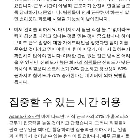
요합니다. 근무 시간이 아닐 때 근로자가 완전히 연결을 끊도
록 장려하기 때문입니다. 팀원들이 언제 근무해야 하는지 알
면
번아웃과
과로에 시달릴 가능성이 낮아집니다.
미세 관리를 피하세요.
매니저로서 팀을 직접 볼 수 없더라도
팀이 최선을 다하고 있다는 것을 믿는 것이 중요합니다. 하이
브리드 근무 일정에 대한 가이드라인을 정했다면 팀이 이를
준수할 것이라고 믿어야 하며, 팀이 어떻게, 어디서 일하는지
확인하지 않아야 합니다. 이러한 간섭 없는 접근 방식은 어려
울 수 있지만, 신뢰도가 높은 회사의
직원들은
신뢰도가 낮은
회사의 직원보다 스트레스가 74% 감소하고 생산성이 50%
높아지며 참여도가 76% 증가한다는 데이터에 의해 뒷받침
됩니다.
집중할 수 있는 시간 허용
Asana가 조사한
바에 따르면, 지식 근로자의 21% 가 홈오피스
근무가
집중력을 높일
것이라고 답했습니다. 그러나 직원들이
원격 근무일을 최대한 활용하려면 집중력을 저하시키는 알림
과 미팅에서 벗어날 수 있는 휴식이 필요합니다.
매주
근로자들