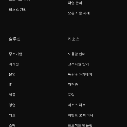
작업 관리
리소스 관리
모든 사용 사례
솔루션
리소스
중소기업
도움말 센터
마케팅
고객지원 받기
운영
Asana 아카데미
IT
자격증
제품
포럼
영업
리소스 허브
의료
이벤트 및 웨비나
소매
프로젝트 템플릿