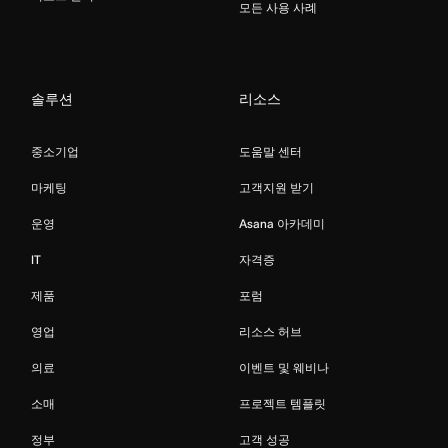
모든 사용 사례
솔루션
리소스
중소기업
도움말 센터
마케팅
고객지원 받기
운영
Asana 아카데미
IT
자격증
제품
포럼
영업
리소스 허브
의료
이벤트 및 웨비나
소매
프로젝트 템플릿
정부
고객 성공