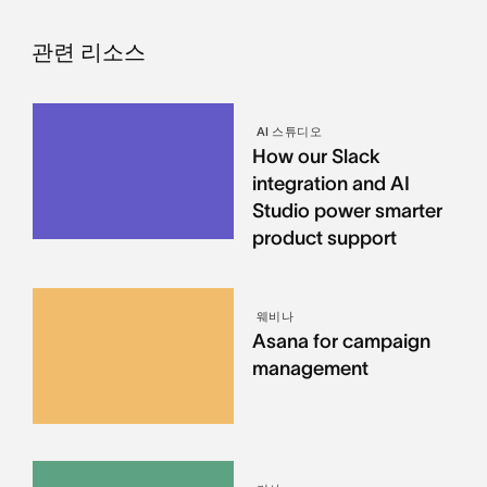
관련 리소스
AI 스튜디오
How our Slack
integration and AI
Studio power smarter
product support
웨비나
Asana for campaign
management