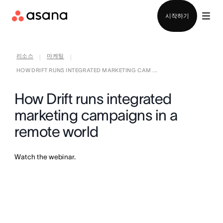
영업팀에 문의
시작하기
리소스
마케팅
|
|
HOW DRIFT RUNS INTEGRATED MARKETING CAM ...
How Drift runs integrated
marketing campaigns in a
remote world
Watch the webinar.