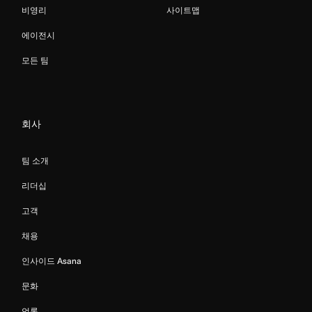
비영리
사이트맵
에이전시
모든 팀
회사
팀 소개
리더십
고객
채용
인사이드 Asana
문화
언론