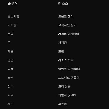
솔루션
리소스
중소기업
도움말 센터
마케팅
고객지원 받기
운영
Asana 아카데미
IT
자격증
제품
포럼
영업
리소스 허브
의료
이벤트 및 웨비나
소매
프로젝트 템플릿
정부
고객 성공
교육
개발자 및 API
제조
파트너