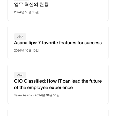
업무 혁신의 현황
2024년 10월 15일
기사
Asana tips: 7 favorite features for success
2024년 10월 10일
기사
CIO Classified: How IT can lead the future
of the employee experience
Team Asana · 2024년 10월 10일