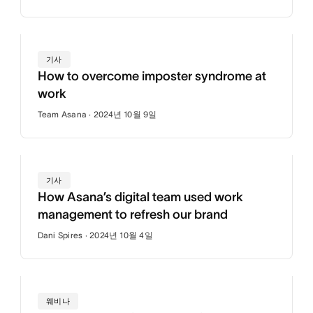
기사
How to overcome imposter syndrome at
work
Team Asana · 2024년 10월 9일
기사
How Asana’s digital team used work
management to refresh our brand
Dani Spires · 2024년 10월 4일
웨비나