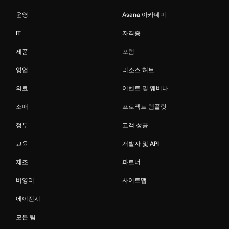
운영
Asana 아카데미
IT
자격증
제품
포럼
영업
리소스 허브
의료
이벤트 및 웨비나
소매
프로젝트 템플릿
정부
고객 성공
교육
개발자 및 API
제조
파트너
비영리
사이트맵
에이전시
모든 팀