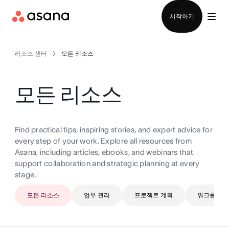
영업팀에 문의
시작하기
리소스 센터
모든 리소스
모든 리소스
Find practical tips, inspiring stories, and expert advice for
every step of your work. Explore all resources from
Asana, including articles, ebooks, and webinars that
support collaboration and strategic planning at every
stage.
모든 리소스
업무 관리
프로젝트 계획
워크플로 