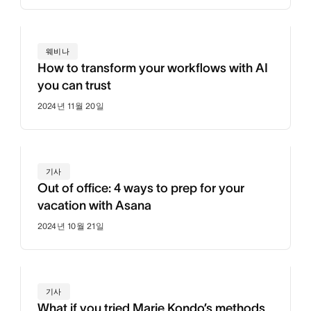
웨비나
How to transform your workflows with AI
you can trust
2024년 11월 20일
기사
Out of office: 4 ways to prep for your
vacation with Asana
2024년 10월 21일
기사
What if you tried Marie Kondo’s methods