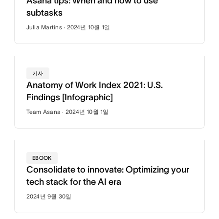
Asana tips: When and how to use
subtasks
Julia Martins · 2024년 10월 1일
기사
Anatomy of Work Index 2021: U.S.
Findings [Infographic]
Team Asana · 2024년 10월 1일
EBOOK
Consolidate to innovate: Optimizing your
tech stack for the AI era
2024년 9월 30일