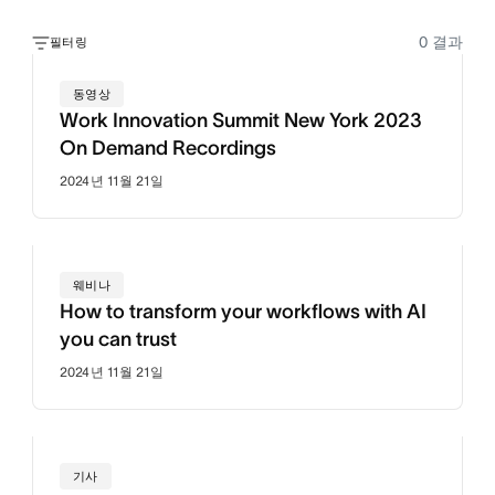
0
결과
필터링
동영상
Work Innovation Summit New York 2023
On Demand Recordings
2024년 11월 21일
웨비나
How to transform your workflows with AI
you can trust
2024년 11월 21일
기사