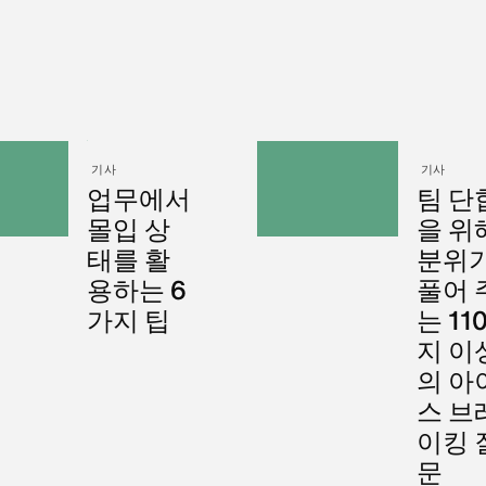
기사
기사
업무에서
팀 단
몰입 상
을 위
태를 활
분위
용하는 6
풀어 
가지 팁
는 11
지 이
의 아
스 브
이킹 
문