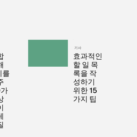
기사
합
효과적인
해
할 일 목
기를
록을 작
주
성하기
0가
위한 15
상
가지 팁
이
레
질