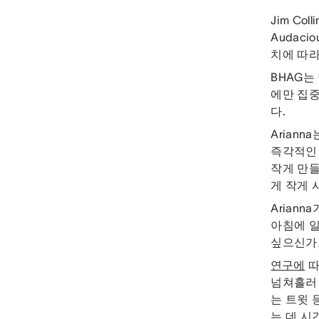
Jim Coll
Audac
치에 따라
BHAG는
에만 집중
다.
Arian
즉각적인
작게 만들
게 작게 
Arian
아침에 일
싶으신가
연구에
따
넘쳐흘러 
는 트윗 
는 데 시