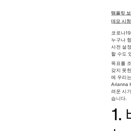
템플릿 
데모 시
코로나19
누구나 향
사전 설정
할 수도 
목표를 
갖지 못한
에 우리
Ariann
려운 시기
습니다.
1