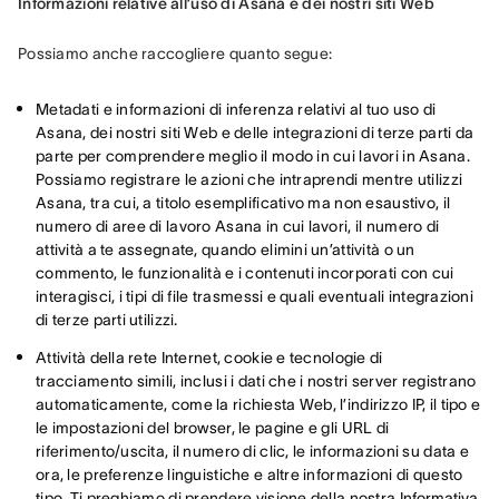
Informazioni relative all’uso di Asana e dei nostri siti Web
Possiamo anche raccogliere quanto segue:
Metadati e informazioni di inferenza relativi al tuo uso di
Asana, dei nostri siti Web e delle integrazioni di terze parti da
parte per comprendere meglio il modo in cui lavori in Asana.
Possiamo registrare le azioni che intraprendi mentre utilizzi
Asana, tra cui, a titolo esemplificativo ma non esaustivo, il
numero di aree di lavoro Asana in cui lavori, il numero di
attività a te assegnate, quando elimini un’attività o un
commento, le funzionalità e i contenuti incorporati con cui
interagisci, i tipi di file trasmessi e quali eventuali integrazioni
di terze parti utilizzi.
Attività della rete Internet, cookie e tecnologie di
tracciamento simili, inclusi i dati che i nostri server registrano
automaticamente, come la richiesta Web, l’indirizzo IP, il tipo e
le impostazioni del browser, le pagine e gli URL di
riferimento/uscita, il numero di clic, le informazioni su data e
ora, le preferenze linguistiche e altre informazioni di questo
tipo. Ti preghiamo di prendere visione della nostra
Informativa