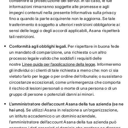
consentire la prosecuzione dei servizi. In tal caso, le tue
informazioni rimarranno soggette alle promesse e agli
impegni contenuti nella presente Informativa sulla privacy
fino a quando la parte acquirente non le aggiorna. Se tale
trasferimento è soggetto a ulteriori restrizioni obbligatorie ai
sensi delle leggi o degli accordi applicabili, Asana rispetterà
tali restrizioni.
Conformità agli obblighi legali.
Per rispettare in buona fede
un mandato di comparizione, una richiesta o un altro
processo legale valido che soddisfi i requisiti delle
nostre
Linee guida per l’applicazione della legge
. Informeremo
gli individui o i clienti di tale richiesta a meno che: non ci sia
vietato farlo per legge o per ordine del tribunale; o sussistano
circostanze eccezionali, come un’emergenza che comporta
il rischio di lesioni personali o morte di una persona o di un
gruppo di persone o potenziali danni ai minori.
L’amministratore dell’account Asana della tua azienda (se ne
hai uno).
Se utilizzi Asana in relazione a un’organizzazione,
un istituto accademico o un dominio aziendale,
l’amministratore dell’account Asana della tua azienda può