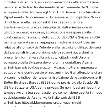
in materia di raccolta, uso e conservazione delle informazioni 
personali e del loro trasferimento rispettivamente dall'Unione 
europea e dalla Svizzera agli Stati Uniti. Asana ha dichiarato al 
Dipartimento del commercio di osservare i principi dello Scudo 
di notifica, scelta, responsabilità in caso di ulteriore 
trasferimento, sicurezza, integrità dei dati e limitazione di 
utilizzo, accesso e ricorso, applicazione e responsabilità. In 
conformità con i principi dello Scudo UE-USA e Svizzera-USA 
per la privacy, Asana si impegna a risolvere le controversie 
relative alla privacy dell'utente e alla raccolta o utilizzo dei suoi 
dati personali. In caso di domande o reclami riguardanti la 
presente informativa sulla privacy, i cittadini dell'Unione 
europea o della Svizzera devono prima contattare Asana 
all'indirizzo 
privacy@asana.com.
 Asana, inoltre, si impegna a 
sottoporre le controversie e i reclami irrisolti all'attenzione di un 
organismo indipendente per la risoluzione delle controversie, il 
Better Business Bureau (BBB), come previsto dallo Scudo UE-
USA e Svizzera-USA per la privacy. Se non ricevi un riscontro 
tempestivo alla tua segnalazione o se non viene gestita in modo 
soddisfacente da Asana, visita il sito web del BBB 
all'indirizzo 
https://bbbprograms.org/privacy-shield-