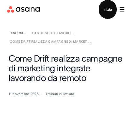
Contatta le vendite
Inizia
RISORSE
GESTIONE DEL LAVORO
|
|
COME DRIFT REALIZZA CAMPAGNE DI MARKETI ...
Come Drift realizza campagne
di marketing integrate
lavorando da remoto
11 novembre 2025
3
minuti di lettura