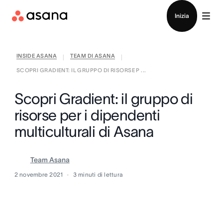
Contatta le vendite
Inizia
INSIDE ASANA
TEAM DI ASANA
|
|
SCOPRI GRADIENT: IL GRUPPO DI RISORSE P ...
Scopri Gradient: il gruppo di
risorse per i dipendenti
multiculturali di Asana
Team Asana
2 novembre 2021
3
minuti di lettura