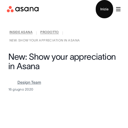
Contatta le vendite
Inizia
INSIDE ASANA
PRODOTTO
|
|
NEW: SHOW YOUR APPRECIATION IN ASANA
New: Show your appreciation
in Asana
Design Team
16 giugno 2020