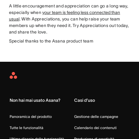
A little encouragement and appreciation can go a long way,
especially when
your team is feeling less connected than
usual
. With Appreciations, you can help raise your team
members up when they need it. Try Appreciations out today,
and share the love.
Special thanks to the Asana product team
Asana
Home
Non hai mai usato Asana?
Casi d’uso
Panoramica del prodotto
Gestione delle campagne
Tutte le funzionalità
Calendario dei contenuti
Ultimo rilascio delle funzionalità
Produzione di creatività