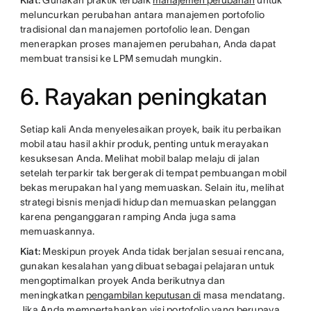
Kiat:
Gunakan praktik terbaik
manajemen perubahan
untuk
meluncurkan perubahan antara manajemen portofolio
tradisional dan manajemen portofolio lean. Dengan
menerapkan proses manajemen perubahan, Anda dapat
membuat transisi ke LPM semudah mungkin.
6. Rayakan peningkatan
Setiap kali Anda menyelesaikan proyek, baik itu perbaikan
mobil atau hasil akhir produk, penting untuk merayakan
kesuksesan Anda. Melihat mobil balap melaju di jalan
setelah terparkir tak bergerak di tempat pembuangan mobil
bekas merupakan hal yang memuaskan. Selain itu, melihat
strategi bisnis menjadi hidup dan memuaskan pelanggan
karena penganggaran ramping Anda juga sama
memuaskannya.
Kiat:
Meskipun proyek Anda tidak berjalan sesuai rencana,
gunakan kesalahan yang dibuat sebagai pelajaran untuk
mengoptimalkan proyek Anda berikutnya dan
meningkatkan
pengambilan keputusan di
masa mendatang.
Jika Anda mempertahankan visi portofolio yang berupaya