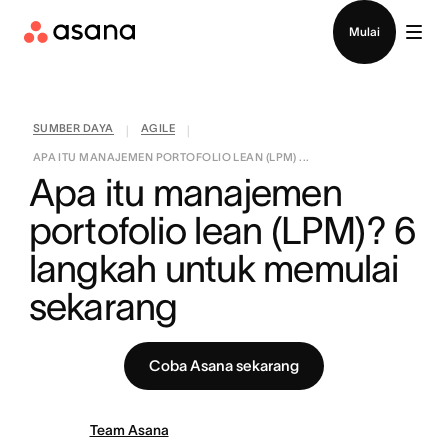
Hubungi penjualan
Mulai
SUMBER DAYA
AGILE
|
|
APA ITU MANAJEMEN PORTOFOLIO LEAN (LPM) ...
Apa itu manajemen 
portofolio lean (LPM)? 6 
langkah untuk memulai 
sekarang
Coba Asana sekarang
Team Asana