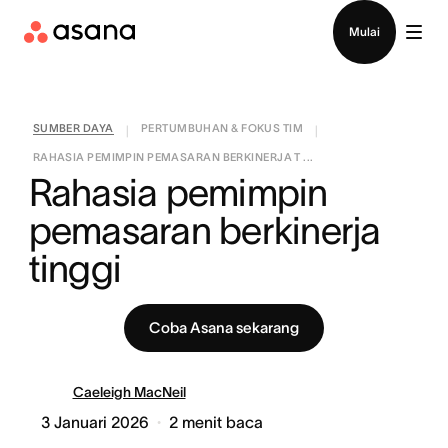
Hubungi penjualan
Mulai
SUMBER DAYA
PERTUMBUHAN & FOKUS TIM
|
|
RAHASIA PEMIMPIN PEMASARAN BERKINERJA T ...
Rahasia pemimpin 
pemasaran berkinerja 
tinggi
Coba Asana sekarang
Caeleigh MacNeil
3 Januari 2026
2
menit baca