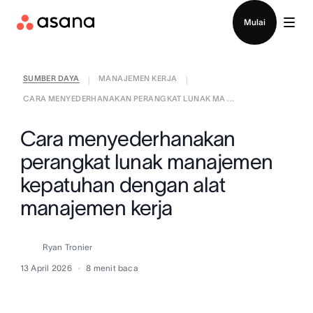
Hubungi penjualan
Mulai
SUMBER DAYA
MANAJEMEN KERJA
|
|
CARA MENYEDERHANAKAN PERANGKAT LUNAK MA ...
Cara menyederhanakan
perangkat lunak manajemen
kepatuhan dengan alat
manajemen kerja
Ryan Tronier
13 April 2026
8
menit baca