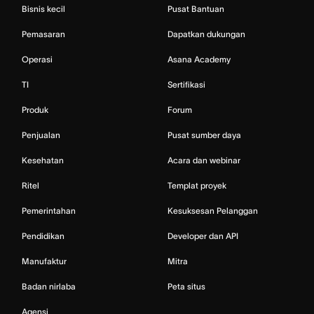
Bisnis kecil
Pusat Bantuan
Pemasaran
Dapatkan dukungan
Operasi
Asana Academy
TI
Sertifikasi
Produk
Forum
Penjualan
Pusat sumber daya
Kesehatan
Acara dan webinar
Ritel
Templat proyek
Pemerintahan
Kesuksesan Pelanggan
Pendidikan
Developer dan API
Manufaktur
Mitra
Badan nirlaba
Peta situs
Agensi