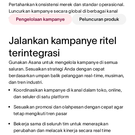
Pertahankan konsistensi merek dan standar operasional.
Luncurkan kampanye secara global di berbagai kanal
dan toko online.
Pengelolaan kampanye
Peluncuran produk
Jalankan kampanye ritel
terintegrasi
Gunakan Asana untuk mengelola kampanye di semua
saluran. Sesuaikan strategi Anda dengan cepat
berdasarkan umpan balik pelanggan real-time, musiman,
dan tren industri.
Susun ulang, perbarui stok, dan jadwalkan
Pastikan tim mematuhi pedoman konsistensi merek
Koordinasikan kampanye di kanal dalam toko, online,
Lakukan koordinasi dengan mulus di tim desain,
pemeliharaan secara instan
Deteksi risiko dan hambatan sebelum hal tersebut
dan seluler di satu platform
produksi, dan pemasaran
Berikan pembaruan ke semua tim di satu tempat
menghalangi kelancaran linimasa Anda
Sesuaikan promosi dan olahpesan dengan cepat agar
Lacak pengembangan sampel, pemotretan, dan
Otomatiskan pengumpulan informasi seputar masalah
Tingkatkan koordinasi antara tim internal dan vendor
tetap mengikuti tren pasar
pembuatan lookbook di satu tempat
inventaris dan peralatan baru
eksternal yang bekerja di situs baru
Bekerja sama di seluruh tim untuk menerapkan
Kelola linimasa peluncuran multikanal untuk toko,
perubahan dan melacak kinerja secara real time
online, dan grosir