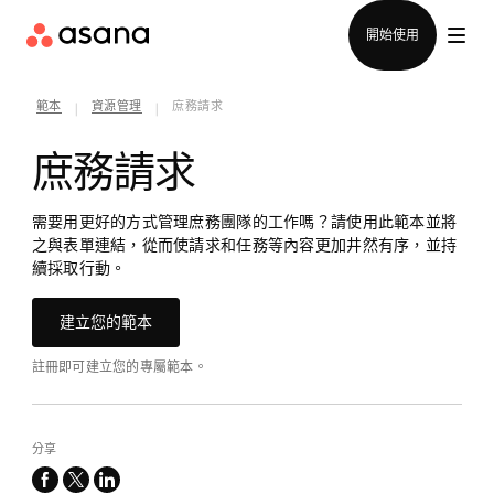
聯絡銷售部
開始使用
範本
資源管理
庶務請求
|
|
庶務請求
需要用更好的方式管理庶務團隊的工作嗎？請使用此範本並將
之與表單連結，從而使請求和任務等內容更加井然有序，並持
續採取行動。
建立您的範本
註冊即可建立您的專屬範本。
分享
facebook
x-
linkedin