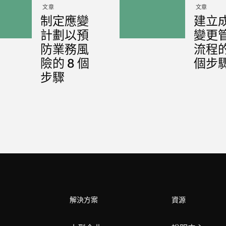
文章
文章
制定應變
建立
計劃以預
變更
防業務風
流程的
險的 8 個
個步
步驟
解決方案
資源