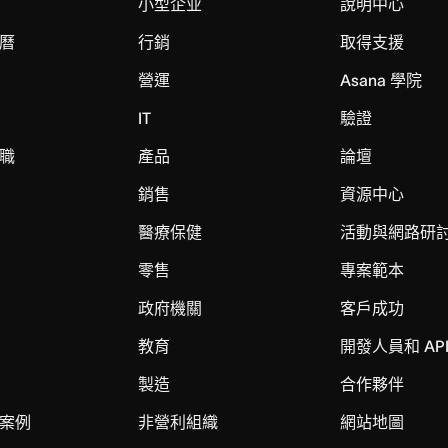
小型企业
說明中心
曆
行銷
取得支援
營運
Asana 學院
IT
驗證
職
產品
論壇
銷售
資源中心
醫療保健
活動與網路研
零售
專案範本
政府機關
客戶成功
教育
開發人員和 AP
製造
合作夥伴
案例
非營利組織
網站地圖