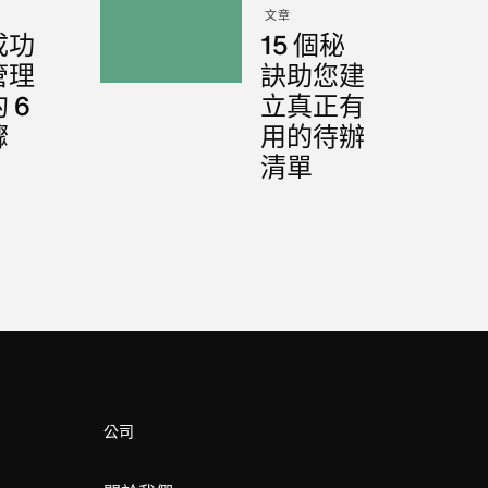
文章
成功
15 個秘
管理
訣助您建
 6
立真正有
驟
用的待辦
清單
公司