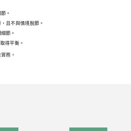
細節。
行，且不與情境脫節。
體細節。
間取得平衡。
佳實務。