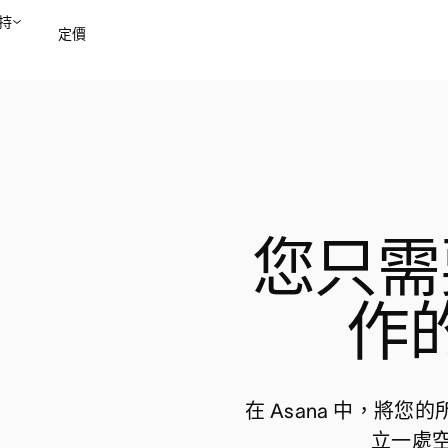
持
定價
聯絡銷售部
檢視示範
您只需
作
在 Asana 中，將
立一處