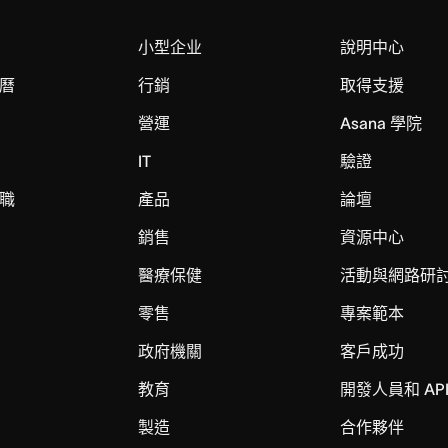
小型企业
說明中心
曆
行銷
取得支援
營運
Asana 學院
IT
驗證
職
產品
論壇
銷售
資源中心
醫療保健
活動與網路研
零售
專案範本
政府機關
客戶成功
教育
開發人員和 AP
製造
合作夥伴