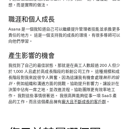
想，而是實際的做法。
職涯和個人成長
Asana 是一個我知道自己可以繼續提升管理者技能並承擔更多
責任的地方。 這是一個支持我的成長的環境，有很多導師可以
向他們學習。
產生影響的機會
我找到了自己的最佳狀態，那就是在員工人數超過 200 人但少
於 1,000 人且處於高成長階段的新創公司工作。 這種規模和成
長階段對我來說很令人興奮，因為這讓我有機會處理
無形的設
計
，例如組織和溝通方面的挑戰，協助提升影響力，讓設計在
決策中佔有一席之地，並改進流程，協助團隊更有效率地工
作。 我對這些事情很著迷。 我很高興能夠從事一項 SaaS 產
品的工作，而且這個產品擁有
龐大且不斷成長的客戶群
。