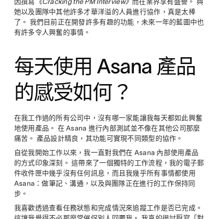
因撰寫
《Cracking the PM Interview》
而在業界享有盛譽。 與
她以及團隊中其他許多才華洋溢的人員進行協作，真是太棒
了。 我們目前正在開發許多有趣的功能，未來一年的藍圖中也
有許多令人興奮的事情。
每天使用 Asana 產品
的感受如何？
在我工作過的所有公司中，沒有哪一家能讓我每天都如此興奮
地使用產品。 在 Asana 進行內部測試並不像在其他公司那麼
痛苦。 產品設計精良，其功能可實現不同類型的協作。
自從我開始工作以來，我一直對我們在 Asana 內部使用產品
的方式印象深刻。 這帶來了一個獨特的工作流程，我的電子郵
件收件匣中幾乎沒有任何訊息，而且我幾乎所有事情都使用
Asana：做筆記、溝通，以及與團隊正在進行的工作保持同
步。
我喜歡透過查看任務狀態和完成情況來追蹤工作是否已完成。
這讓我覺得不必那麼常催促別人回覆我。 我真的很討厭寫「對