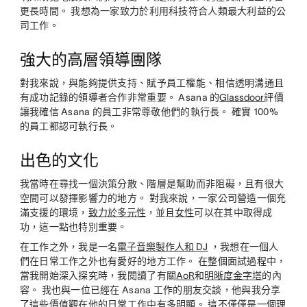
更長時間。 我想為一家致力於利用科技符合人類最大利益的公
司工作。
強大的高層領導團隊
對我來說，與能夠提供支持、賦予員工權能、相信透明溝通且
有成功記錄的領導者合作非常重要。 Asana 的
Glassdoor
評價
讓我確信 Asana 的員工非常尊敬他們的執行長。 確實 100%
的員工都認可執行長。
出色的文化
我當時在尋找一個決策分散、階層是幫助而非阻礙，且有很大
空間可以發揮影響力的地方。 對我來說，一家公司營造一個充
滿支援的環境，
致力於多元性
，並且
女性
可以在其中取得成
功，這一點也特別重要。
在工作之外，我是一名
電子音樂製作人和 DJ
，我想在一個人
們在日常工作之外也有愛好的地方工作。 在整個面試過程中，
當我開始深入探究時，我閱讀了有關
AoR
和
明晰度金字塔
的內
容。 我也與一位已經在 Asana 工作的朋友交談，他與我分享
了這些價值觀在他的日常工作中有多明顯。 這不僅僅是一個理