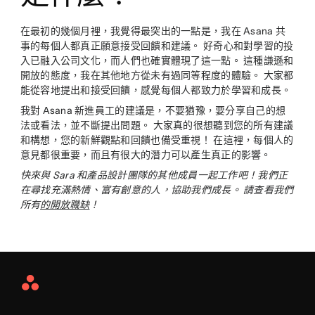
在最初的幾個月裡，我覺得最突出的一點是，我在 Asana 共
事的每個人都真正願意接受回饋和建議。 好奇心和對學習的投
入已融入公司文化，而人們也確實體現了這一點。 這種謙遜和
開放的態度，我在其他地方從未有過同等程度的體驗。 大家都
能從容地提出和接受回饋，感覺每個人都致力於學習和成長。
我對 Asana 新進員工的建議是，不要猶豫，要分享自己的想
法或看法，並不斷提出問題。 大家真的很想聽到您的所有建議
和構想，您的新鮮觀點和回饋也備受重視！ 在這裡，每個人的
意見都很重要，而且有很大的潛力可以產生真正的影響。
快來與 Sara 和產品設計團隊的其他成員一起工作吧！我們正
在尋找充滿熱情、富有創意的人，協助我們成長。 請查看我們
所有
的開放職缺
！
Asana
Home