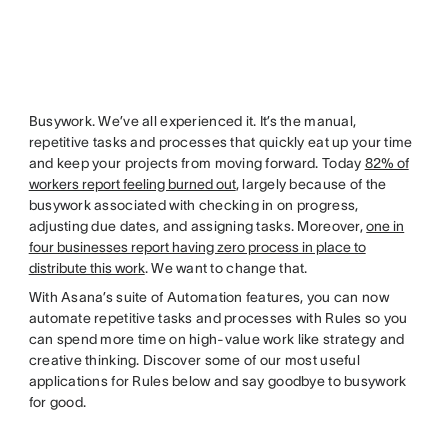
Busywork. We’ve all experienced it. It’s the manual,
repetitive tasks and processes that quickly eat up your time
and keep your projects from moving forward. Today
82% of
workers report feeling burned out
, largely because of the
busywork associated with checking in on progress,
adjusting due dates, and assigning tasks. Moreover,
one in
four businesses report having zero process in place to
distribute this work
. We want to change that.
With Asana’s suite of Automation features, you can now
automate repetitive tasks and processes with Rules so you
can spend more time on high-value work like strategy and
creative thinking. Discover some of our most useful
applications for Rules below and say goodbye to busywork
for good.