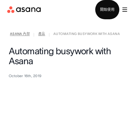
聯絡銷售部
開始使用
ASANA 內部
產品
AUTOMATING BUSYWORK WITH ASANA
|
|
Automating busywork with
Asana
October 16th, 2019