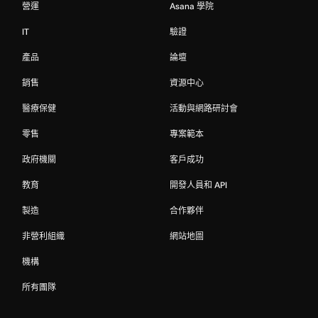
營運
Asana 學院
IT
驗證
產品
論壇
銷售
資源中心
醫療保健
活動與網路研討會
零售
專案範本
政府機關
客戶成功
教育
開發人員和 API
製造
合作夥伴
非營利組織
網站地圖
機構
所有團隊