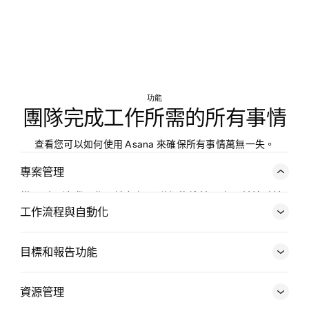
功能
團隊完成工作所需的所有事情
查看您可以如何使用 Asana 來確保所有事情萬無一失。
專案管理
從頭到尾追蹤工作，讓每個團隊都能維持同步，並按時達
成目標。從狀態更新到專案時間軸，您都可以協調每個不
工作流程與自動化
斷變動的部分。
目標和報告功能
探索專案管理
資源管理
探索工作流程與自動化