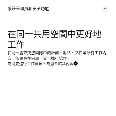
探索目標和報告功能
系統管理員和安全功能
探索資源管理
在同一共用空間中更好地
探索系統管理員和安全功能
工作
在同一處查找您團隊中的計劃、對話、文件等所有工作內
容。無論身在何處，皆可進行協作。
為何要進行工作管理？為您介紹其內容