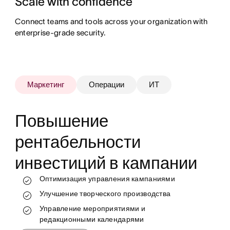
Scale with confidence
Connect teams and tools across your organization with
enterprise-grade security.
Маркетинг
Операции
ИТ
Повышение
рентабельности
инвестиций в кампании
Отслеживание работы и контроль за ходом
её выполнения в режиме реального
Оптимизация управления кампаниями
Более эффективное распределение
времени
ресурсов
Улучшение творческого производства
Стандартизация и автоматизация
Автоматизация и масштабирование
процессов
Управление мероприятиями и
рабочих процессов
редакционными календарями
Снятие ограничений с групп для