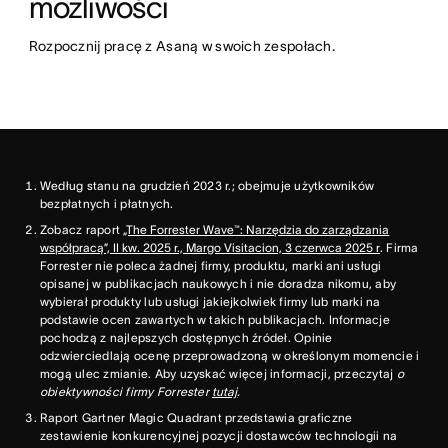
możliwości
Rozpocznij pracę z Asaną w swoich zespołach.
Według stanu na grudzień 2023 r.; obejmuje użytkowników
bezpłatnych i płatnych.
Zobacz raport
„The Forrester Wave™: Narzędzia do zarządzania
współpracą”, II kw. 2025 r., Margo Visitacion, 3 czerwca 2025 r
. Firma
Forrester nie poleca żadnej firmy, produktu, marki ani usługi
opisanej w publikacjach naukowych i nie doradza nikomu, aby
wybierał produkty lub usługi jakiejkolwiek firmy lub marki na
podstawie ocen zawartych w takich publikacjach. Informacje
pochodzą z najlepszych dostępnych źródeł. Opinie
odzwierciedlają ocenę przeprowadzoną w określonym momencie i
mogą ulec zmianie. Aby uzyskać więcej informacji, przeczytaj
o
obiektywności firmy Forrester
tutaj
.
Raport Gartner Magic Quadrant przedstawia graficzne
zestawienie konkurencyjnej pozycji dostawców technologii na