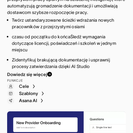
automatyzują gromadzenie dokumentacji i umożliwiają
Scentralizuj wymogi regulacyjne dzięki jasnym zasadom
dostawcom szybsze rozpoczęcie pracy.
odpowiedzialności i terminom
Twórz ustandaryzowane ścieżki wdrażania nowych
Koordynuj zespoły międzyfunkcyjne dzięki osiom czasu
Śledź dokumentację i status zatwierdzenia w różnych
pracowników z przejrzystymi osiami
i priorytetom
działach
czasu od początku do końcaŚledź wymagania
Automatyzuj procesy zatwierdzania, aby zachować
Wykrywaj potencjalne luki w zakresie zgodności i
dotyczące licencji, poświadczeń i szkoleń w jednym
zgodność
priorytetyzuj obszary wysokiego ryzyka dzięki AI Studio
miejscu
Wykrywaj potencjalne blokady za pomocą AI Studio,
Zidentyfikuj brakującą dokumentację i usprawnij
aby w razie potrzeby dostosowywać procesy
procesy zatwierdzania dzięki AI Studio
Formularze
Dowiedz się więcej
Szablony
Portfolio
FUNKCJE
Przepływy pracy
Cele
Widoki projektu
Szablony
Asana AI
Asana AI