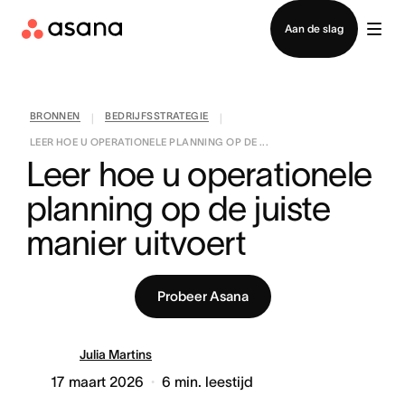
Contact opnemen met verkoop
Aan de slag
BRONNEN
BEDRIJFSSTRATEGIE
|
|
LEER HOE U OPERATIONELE PLANNING OP DE ...
Leer hoe u operationele 
planning op de juiste 
manier uitvoert
Probeer Asana
Julia Martins
17 maart 2026
6
min. leestijd