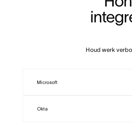
Hon
integr
Houd werk verbon
Microsoft
Okta