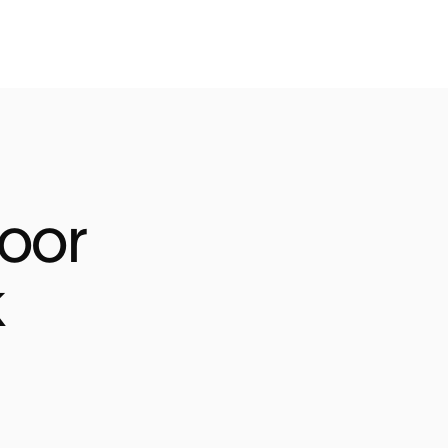
oor 
k