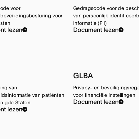
ode voor
Gedragscode voor de besc
ebeveiligingsbesturing voor
van persoonlijk identificeer
nsten
informatie (PII)
t lezen
Document lezen
GLBA
ing van
Privacy- en beveiligingsreg
dsinformatie van patiënten
voor financiële instellingen
Document lezen
enigde Staten
t lezen