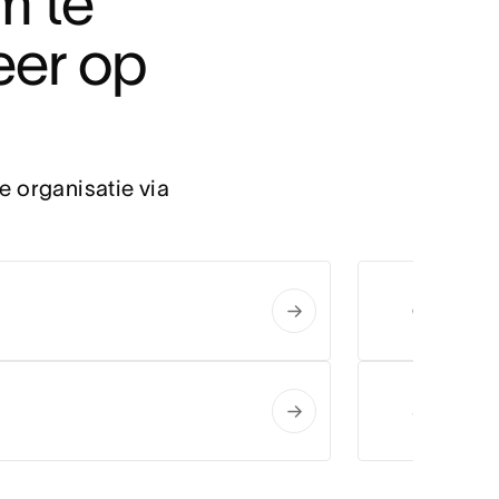
 te 
er op 
 organisatie via 
Gmail
Slack