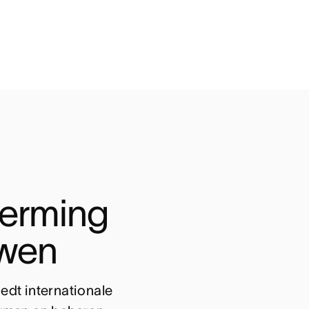
erming 
uwen
dt internationale 