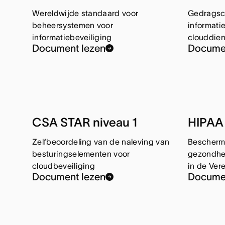
Wereldwijde standaard voor
Gedragsc
beheersystemen voor
informati
informatiebeveiliging
clouddie
Document lezen
Documen
CSA STAR niveau 1
HIPAA
Zelfbeoordeling van de naleving van
Bescherm
besturingselementen voor
gezondhei
cloudbeveiliging
in de Ver
Document lezen
Documen