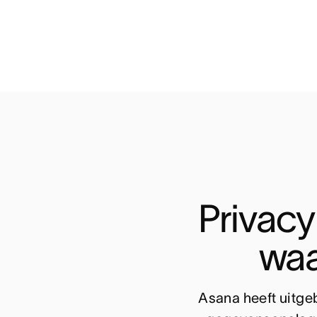
Privac
waa
Asana heeft uitgeb