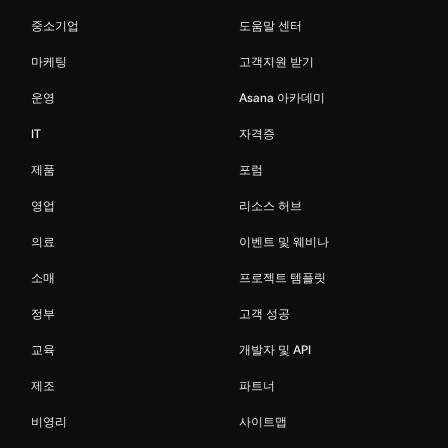
중소기업
도움말 센터
마케팅
고객지원 받기
운영
Asana 아카데미
IT
자격증
제품
포럼
영업
리소스 허브
의료
이벤트 및 웨비나
소매
프로젝트 템플릿
정부
고객 성공
교육
개발자 및 API
제조
파트너
비영리
사이트맵