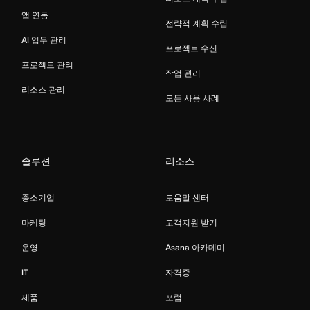
앱 연동
전략적 계획 수립
AI 업무 관리
프로젝트 수신
프로젝트 관리
작업 관리
리소스 관리
모든 사용 사례
솔루션
리소스
중소기업
도움말 센터
마케팅
고객지원 받기
운영
Asana 아카데미
IT
자격증
제품
포럼