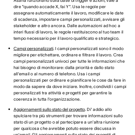
Asana funzionano sulla base di trigger e azioni, vale a
dire "quando accade X, fai Y". Usa le regole per
assegnare automaticamente il lavoro, modificare le date
di scadenza, impostare campi personalizzati, avvisare gli
stakeholder e altro ancora. Dalle automazioni ad hoc a
interi flussi di lavoro, le regole restituiscono al tuo team il
tempo necessario per il lavoro qualificato e strategico.
Campi personalizzati
. I campi personalizzati sono il modo
migliore per etichettare, ordinare e filtrare il lavoro. Crea
campi personalizzati univoci per tutte le informazioni che
hai bisogno di monitorare: dalla priorità e dallo stato
all'email o al numero di telefono. Usa i campi
personalizzati per ordinare e pianificare le cose da fare in
modo da sapere da dove iniziare. Inoltre, condividi i campi
personalizzati tra attività e progetti per garantire la
coerenza in tutta l'organizzazione.
Aggiornamenti sullo stato del progetto
. Di' addio allo
spulciare tra più strumenti per trovare informazioni sullo
stato di un progetto o al partecipare a un'altra riunione
per qualcosa che avrebbe potuto essere discussa in
un'email. Gli aggiornamenti sullo stato dei progetti di