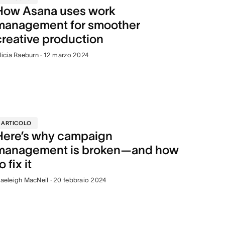
How Asana uses work
management for smoother
creative production
licia Raeburn · 12 marzo 2024
ARTICOLO
Here’s why campaign
management is broken—and how
o fix it
aeleigh MacNeil · 20 febbraio 2024