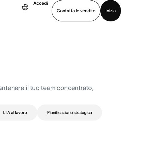
Accedi
Contatta le vendite
Inizia
uarda la demo
Scarica l’app
mantenere il tuo team concentrato,
L'IA al lavoro
Pianificazione strategica