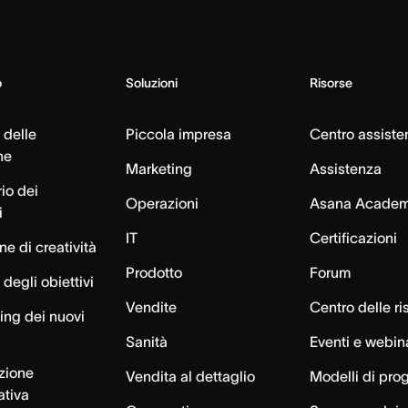
o
Soluzioni
Risorse
 delle
Piccola impresa
Centro assiste
ne
Marketing
Assistenza
io dei
Operazioni
Asana Acade
i
IT
Certificazioni
e di creatività
Prodotto
Forum
degli obiettivi
Vendite
Centro delle ri
ng dei nuovi
Sanità
Eventi e webin
azione
Vendita al dettaglio
Modelli di pro
ativa