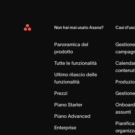
Non hai mai usato Asana?
Casi d’us
Asana
Home
Panoramica del
Gestione
prodotto
campag
Tutte le funzionalità
Calendar
contenut
Ultimo rilascio delle
funzionalità
Produzion
Prezzi
Gestione 
Piano Starter
Onboardi
assunti
Piano Advanced
Pianific
Enterprise
organizz