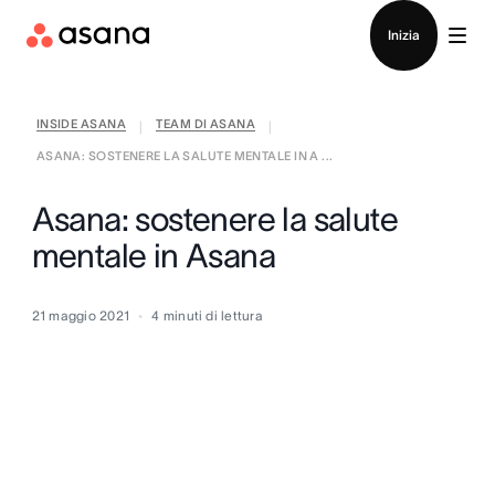
Contatta le vendite
Inizia
INSIDE ASANA
TEAM DI ASANA
|
|
ASANA: SOSTENERE LA SALUTE MENTALE IN A ...
Asana: sostenere la salute
mentale in Asana
21 maggio 2021
4
minuti di lettura