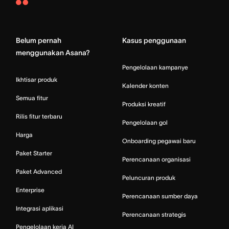
Asana
Home
Belum pernah
Kasus penggunaan
menggunakan Asana?
Pengelolaan kampanye
Ikhtisar produk
Kalender konten
Semua fitur
Produksi kreatif
Rilis fitur terbaru
Pengelolaan gol
Harga
Onboarding pegawai baru
Paket Starter
Perencanaan organisasi
Paket Advanced
Peluncuran produk
Enterprise
Perencanaan sumber daya
Integrasi aplikasi
Perencanaan strategis
Pengelolaan kerja AI