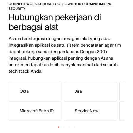
CONNECT WORK ACROSS TOOLS—WITHOUT COMPROMISING
SECURITY
Hubungkan pekerjaan di 
berbagai alat
Asana terintegrasi dengan beragam alat yang ada. 
Integrasikan aplikasi ke satu sistem pencatatan agar tim 
dapat bekerja sama dengan lancar. Dengan 200+ 
integrasi, hubungkan aplikasi penting dengan Asana 
untuk mendapatkan lebih banyak manfaat dari seluruh 
tech stack Anda.
Okta
Jira
L
Microsoft Entra ID
ServiceNow
G