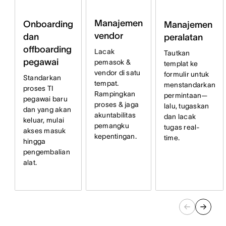
Manajemen
Onboarding
Manajemen
vendor
dan
peralatan
offboarding
Lacak
Tautkan
pegawai
pemasok &
templat ke
vendor di satu
formulir untuk
Standarkan
tempat.
menstandarkan
proses TI
Rampingkan
permintaan—
pegawai baru
proses & jaga
lalu, tugaskan
dan yang akan
akuntabilitas
dan lacak
keluar, mulai
pemangku
tugas real-
akses masuk
kepentingan.
time.
hingga
pengembalian
alat.