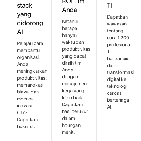
ROI Tim
stack
TI
Anda
yang
Dapatkan
Ketahui
didorong
wawasan
berapa
tentang
AI
banyak
cara 1.200
waktu dan
Pelajari cara
profesional
produktivitas
membantu
TI
yang dapat
organisasi
bertransisi
diraih tim
Anda
dari
Anda
meningkatkan
transformasi
dengan
produktivitas,
digital ke
manajemen
memangkas
teknologi
kerja yang
biaya, dan
cerdas
lebih baik.
memicu
bertenaga
Dapatkan
inovasi.
AI.
hasil terukur
CTA:
dalam
Dapatkan
hitungan
buku-el.
menit.