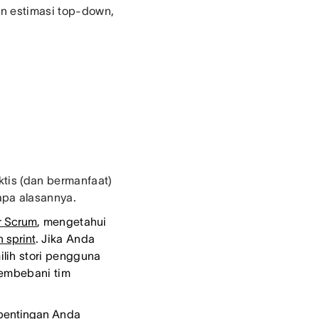
n estimasi top-down,
tis (dan bermanfaat)
apa alasannya.
r Scrum
, mengetahui
 sprint
. Jika Anda
ilih stori pengguna
membebani tim
entingan
Anda