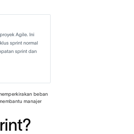
royek Agile. Ini
lus sprint normal
epatan sprint dan
 memperkirakan beban
n membantu manajer
rint?