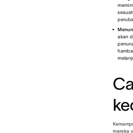
memint
sesuat
peruba
Menunj
akan d
penuru
hambat
melanj
Ca
ke
Kemampua
mereka y