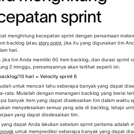
cepatan sprint
at menghitung kecepatan sprint dengan persamaan matem
tem backlog (atau
story point
, jika itu yang digunakan tim An
lam hari.
 jika tim Anda memiliki 60 item backlog, dan durasi sprint 
ung 2 minggu, persamaannya akan terlihat seperti ini:
backlog/10 hari = Velocity sprint 6
dah untuk mencari tahu seberapa banyak yang dapat disel
ata-rata. Mulailah dengan menangani backlog yang berisi ter
rapa banyak item yang dapat diselesaikan tim dalam waktu sp
ukan menyelesaikan semua yang ada di backlog, tetapi un
erjaan yang dapat diselesaikan tim.
n yang dapat Anda lakukan sebelum sprint pertama adala
 proyek
untuk memprediksi seberapa banyak yang dapat disel