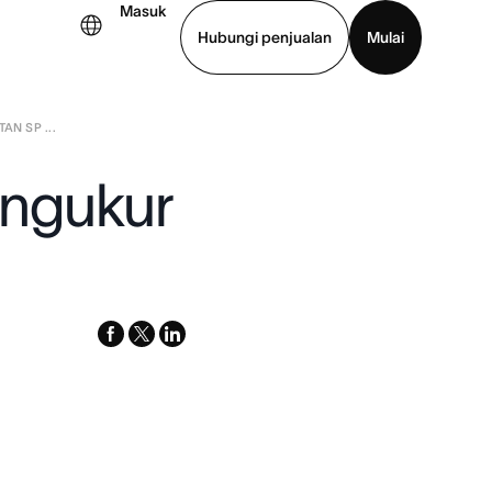
Masuk
Hubungi penjualan
Mulai
N SP ...
hat demo
Unduh aplikasi
engukur
facebook
x-
linkedin
twitter