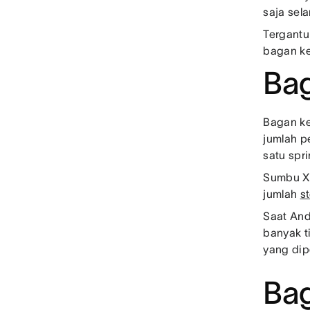
saja sel
Tergantu
bagan ke
Bag
Bagan ke
jumlah p
satu spri
Sumbu X 
jumlah
st
Saat And
banyak t
yang dip
Ba