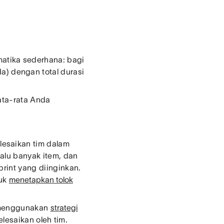
atika sederhana: bagi
da) dengan total durasi
rata-rata Anda
esaikan tim dalam
lalu banyak item, dan
rint yang diinginkan.
tuk
menetapkan tolok
h menggunakan
strategi
esaikan oleh tim.