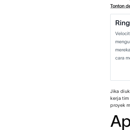
Tonton 
Rin
Veloci
menguk
mereka
cara m
Jika diu
kerja ti
proyek m
Ap