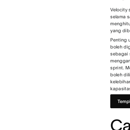
Velocity
selama s
menghitu
yang dib
Penting 
boleh di
sebagai s
menggamb
sprint. 
boleh di
kelebiha
kapasita
Templ
Ca