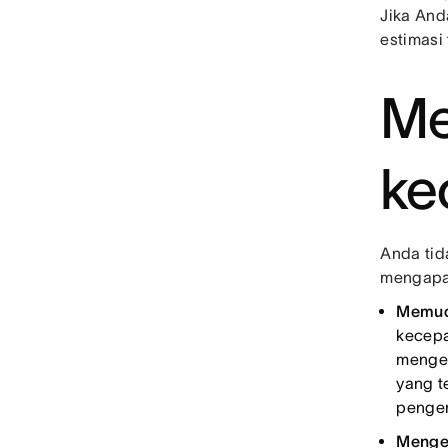
Jika And
estimasi 
Me
ke
Anda tid
mengapa 
Memud
kecep
menget
yang t
penge
Menge