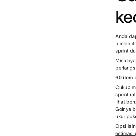
ke
Anda dap
jumlah i
sprint da
Misalnya,
berlangs
60 item 
Cukup mu
sprint r
lihat be
Golnya b
ukur pek
Opsi lai
estimasi