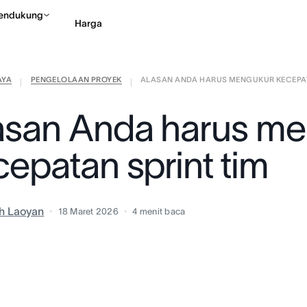
endukung
Harga
AYA
PENGELOLAAN PROYEK
ALASAN ANDA HARUS MENGUKUR KECEPATA
Hubungi penjualan
Li
|
|
asan Anda harus m
cepatan sprint tim
h Laoyan
18 Maret 2026
4
menit baca