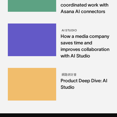
coordinated work with
Asana AI connectors
AI STUDIO
How a media company
saves time and
improves collaboration
with AI Studio
網路研討會
Product Deep Dive: AI
Studio